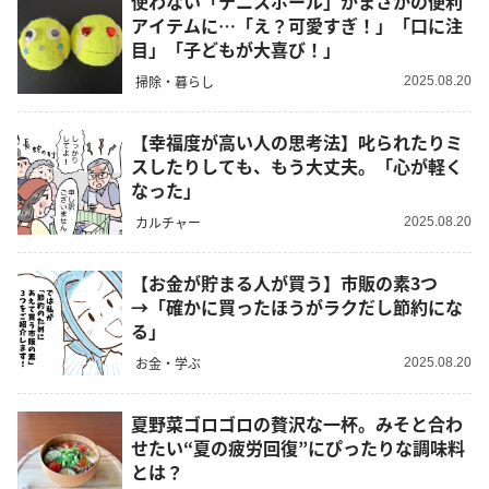
使わない「テニスボール」がまさかの便利
アイテムに…「え？可愛すぎ！」「口に注
目」「子どもが大喜び！」
掃除・暮らし
2025.08.20
【幸福度が高い人の思考法】叱られたりミ
スしたりしても、もう大丈夫。「心が軽く
なった」
カルチャー
2025.08.20
【お金が貯まる人が買う】市販の素3つ
→「確かに買ったほうがラクだし節約にな
る」
お金・学ぶ
2025.08.20
夏野菜ゴロゴロの贅沢な一杯。みそと合わ
せたい“夏の疲労回復”にぴったりな調味料
とは？