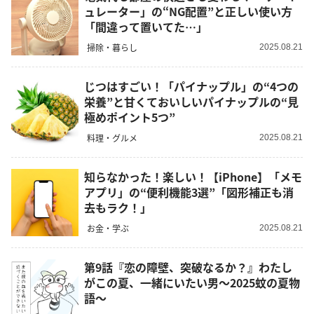
ュレーター」の“NG配置”と正しい使い方
「間違って置いてた…」
掃除・暮らし
2025.08.21
じつはすごい！「パイナップル」の“4つの
栄養”と甘くておいしいパイナップルの“見
極めポイント5つ”
料理・グルメ
2025.08.21
知らなかった！楽しい！【iPhone】「メモ
アプリ」の“便利機能3選”「図形補正も消
去もラク！」
お金・学ぶ
2025.08.21
第9話『恋の障壁、突破なるか？』わたし
がこの夏、一緒にいたい男～2025蚊の夏物
語～