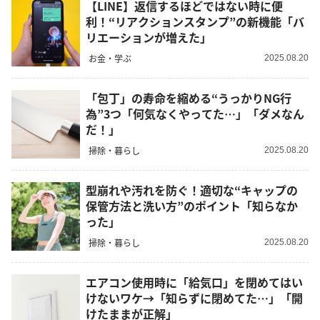
【LINE】返信するほどではない時に便
利！“リアクションスタンプ”の新機能「バ
リエーションが増えた」
お金・学ぶ
2025.08.20
「包丁」の寿命を縮める“うっかりNG行
為”3つ「何気なくやってた…」「ダメなん
だ！」
掃除・暮らし
2025.08.20
型崩れや汚れを防ぐ！適切な“キャップの
保管方法と洗い方”のポイント「知らなか
った」
掃除・暮らし
2025.08.20
エアコン使用時に「給気口」を閉めてはい
けないワケ→「知らずに閉めてた…」「開
けたままが正解」