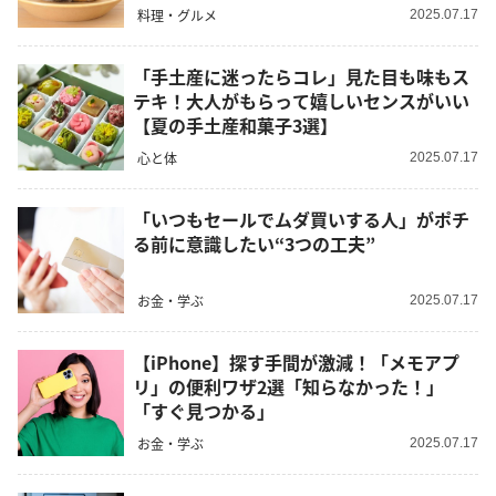
料理・グルメ
2025.07.17
「手土産に迷ったらコレ」見た目も味もス
テキ！大人がもらって嬉しいセンスがいい
【夏の手土産和菓子3選】
心と体
2025.07.17
「いつもセールでムダ買いする人」がポチ
る前に意識したい“3つの工夫”
お金・学ぶ
2025.07.17
【iPhone】探す手間が激減！「メモアプ
リ」の便利ワザ2選「知らなかった！」
「すぐ見つかる」
お金・学ぶ
2025.07.17