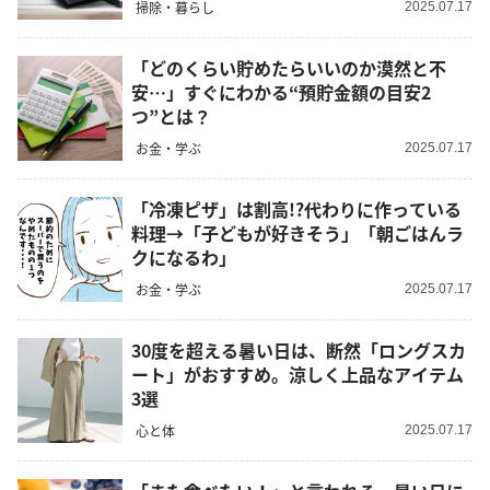
掃除・暮らし
2025.07.17
「どのくらい貯めたらいいのか漠然と不
安…」すぐにわかる“預貯金額の目安2
つ”とは？
お金・学ぶ
2025.07.17
「冷凍ピザ」は割高!?代わりに作っている
料理→「子どもが好きそう」「朝ごはんラ
クになるわ」
お金・学ぶ
2025.07.17
30度を超える暑い日は、断然「ロングスカ
ート」がおすすめ。涼しく上品なアイテム
3選
心と体
2025.07.17