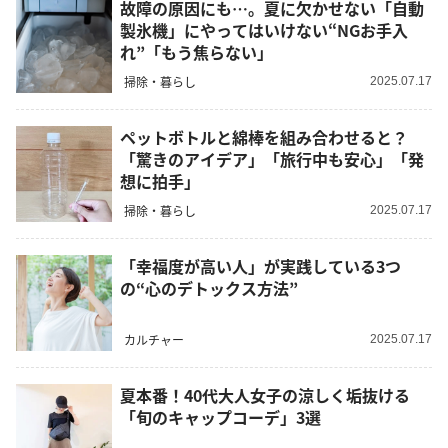
故障の原因にも…。夏に欠かせない「自動
製氷機」にやってはいけない“NGお手入
れ”「もう焦らない」
掃除・暮らし
2025.07.17
ペットボトルと綿棒を組み合わせると？
「驚きのアイデア」「旅行中も安心」「発
想に拍手」
掃除・暮らし
2025.07.17
「幸福度が高い人」が実践している3つ
の“心のデトックス方法”
カルチャー
2025.07.17
夏本番！40代大人女子の涼しく垢抜ける
「旬のキャップコーデ」3選