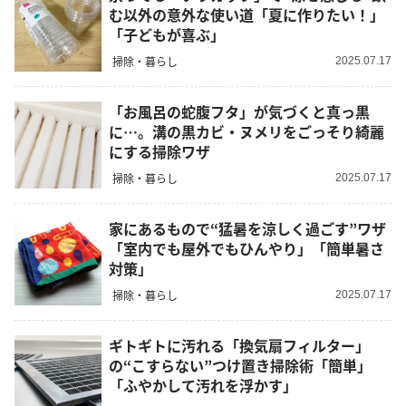
む以外の意外な使い道「夏に作りたい！」
「子どもが喜ぶ」
掃除・暮らし
2025.07.17
「お風呂の蛇腹フタ」が気づくと真っ黒
に…。溝の黒カビ・ヌメリをごっそり綺麗
にする掃除ワザ
掃除・暮らし
2025.07.17
家にあるもので“猛暑を涼しく過ごす”ワザ
「室内でも屋外でもひんやり」「簡単暑さ
対策」
掃除・暮らし
2025.07.17
ギトギトに汚れる「換気扇フィルター」
の“こすらない”つけ置き掃除術「簡単」
「ふやかして汚れを浮かす」