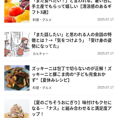
「また食べたい！」と言われる。暑い日に
手土産でもらって嬉しい【清涼感のあるギ
フト3選】
料理・グルメ
2025.07.17
「また話したい」と思われる人の会話の特
徴とは？→「気をつけよう」「受け身の姿
勢になってた」
カルチャー
2025.07.17
ズッキーニは包丁で切らないのが正解！ズ
ッキーニと豚こま肉の“子ども完食おか
ず”【夏休みレシピ】
料理・グルメ
2025.07.17
【夏のごちそうおにぎり】味付けもクセに
なる…「ナス」と組み合わせると満足度ア
ップ！