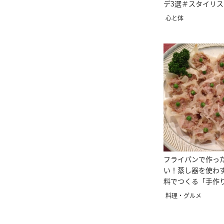
デ3選＃スタイリス
心と体
フライパンで作っ
い！蒸し器を使わ
料でつくる「手作
レシピ
料理・グルメ