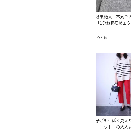
効果絶大！本気で
「1分お腹痩せエ
心と体
子どもっぽく見え
ーニット」の大人