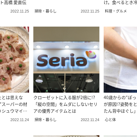
ト高橋 愛直伝
け。食べるとき
けレシピ
掃除・暮らし
料理・グルメ
2022.11.25
2022.11.25
たとは思えな
クローゼットに入る服が2倍に!?
40歳からの“ぽ
ずスーパーの材
「縦の空間」をムダにしないセリ
が原因!?姿勢を
りシュウマイ」
アの優秀アイテムとは
たん背中ほぐし
掃除・暮らし
心と体
2022.11.24
2022.11.24