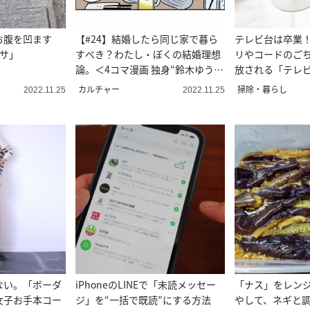
お腹を凹ます
【#24】結婚したら同じ家で暮ら
テレビ台は卒業
クサ」
すべき？わたし・ぼくの結婚理想
リやコードのご
論。＜4コマ漫画 独身“鈴木ゆう
放される「テレ
子”の日常＞
スメ
カルチャー
掃除・暮らし
2022.11.25
2022.11.25
ない。「ボーダ
iPhoneのLINEで「未読メッセー
「ナス」をレン
女子お手本コー
ジ」を“一括で既読”にする方法
やして、ネギと