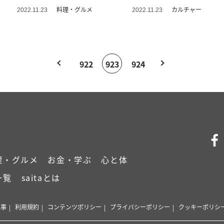
ピ”
くみ子”の日常＞
料理・グルメ
カルチャー
2022.11.23
2022.11.23
922
923
924
理・グルメ
お金・学ぶ
心と体
一覧
saitaとは
記事
利用規約
コンテンツポリシー
プライバシーポリシー
クッキーポリシ