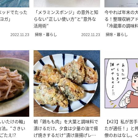
ベッドでたった
「メラミンスポンジ」の意外と知
今やれば年末の
みヨガ」
らない“正しい使い方”と“意外な
る！整理収納ア
活用術”
「冷蔵庫の調味料
ステップ
掃除・暮らし
掃除・暮らし
2022.11.23
2022.11.23
しいたけの軸」
朝「鶏もも肉」を大葉と調味料で
【#23】私が苦
方法。“さきい
漬けるだけ。夕食は少量の油で揚
たが適任！」と
ごたえ!?
げ焼きするだけ“漬け唐揚げレシ
僚のおはなし。＜