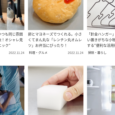
いつも同じ雰囲
卵とマヨネーズでつくれる。小さ
「針金ハンガー
決！オシャレ見
くてまん丸な「レンチン丸オムレ
い置きがちな小
ニック”
ツ」お弁当にぴったり！
する“便利な活用
料理・グルメ
掃除・暮らし
2022.11.24
2022.11.24