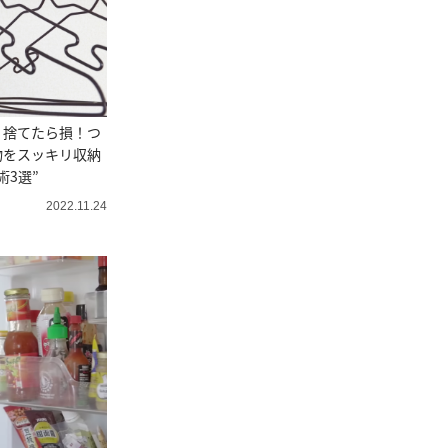
」捨てたら損！つ
物をスッキリ収納
術3選”
2022.11.24