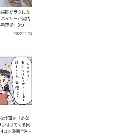
大掃除がラクにな
ドバイザーが実践
整理術」3つの
2022.11.23
手な仕事を「あな
押し付けてくる同
4コマ漫画 “佐藤