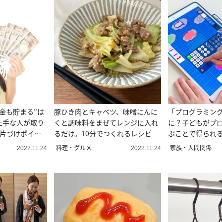
金も貯まる”は
豚ひき肉とキャベツ、味噌にんに
「プログラミン
上手な人が取り
くと調味料をまぜてレンジに入れ
に？子どもがプ
の片づけポイン
るだけ。10分でつくれるレシピ
ぶことで得られる
ト”とは
料理・グルメ
家族・人間関係
2022.11.24
2022.11.24