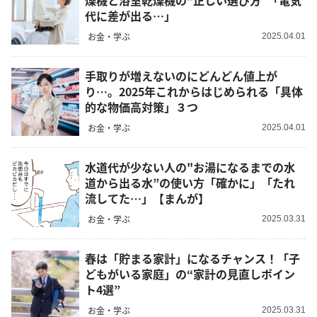
燥機と浴室乾燥機の“正しい選び方”「電気
代に差が出る…」
お金・学ぶ
2025.04.01
手取りが増えないのにどんどん値上が
り…。2025年これからはじめられる「具体
的な物価高対策」３つ
お金・学ぶ
2025.04.01
水道代が少ない人の"お湯になるまでの水
道から出る水”の使い方「確かに」「たれ
流してた…」【まんが】
お金・学ぶ
2025.03.31
春は「貯まる家計」になるチャンス！「子
どもがいる家庭」の“家計の見直しポイン
ト4選”
お金・学ぶ
2025.03.31