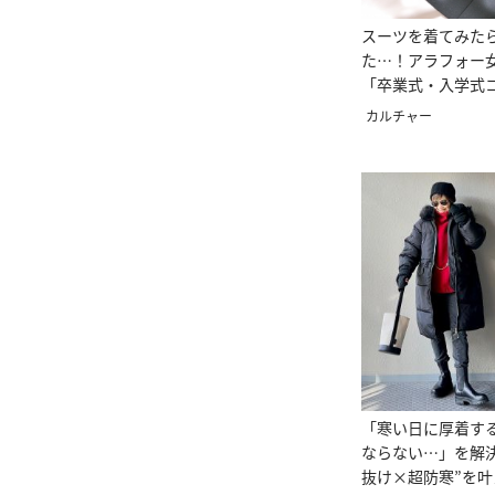
スーツを着てみた
た…！アラフォー
「卒業式・入学式
な失敗談」
カルチャー
「寒い日に厚着す
ならない…」を解決
抜け×超防寒”を叶