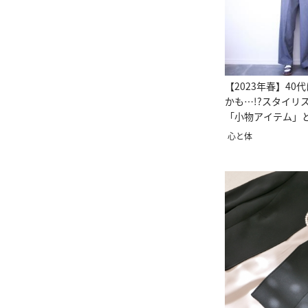
【2023年春】40
かも…!?スタイリ
「小物アイテム」
スト高橋愛直伝
心と体