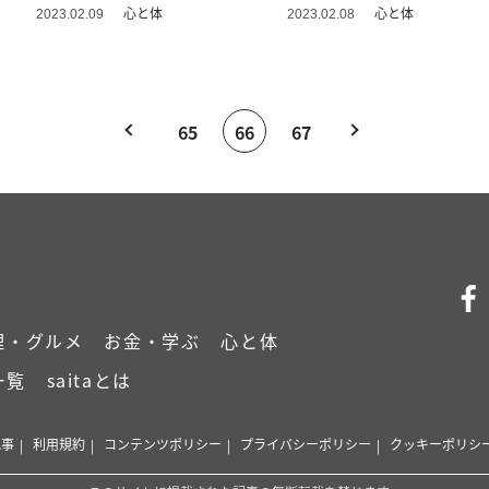
心と体
心と体
2023.02.09
2023.02.08
65
66
67
理・グルメ
お金・学ぶ
心と体
一覧
saitaとは
記事
利用規約
コンテンツポリシー
プライバシーポリシー
クッキーポリシ