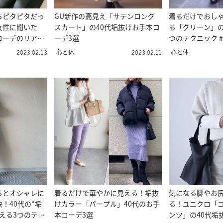
らピタピタだっ
GU新作の高見え「サテンロング
着るだけでおし
女性に聞いた
スカート」の40代垢抜けお手本コ
る「グリーン」の
コーデのリアル
ーデ3選
つのテクニック 
橋 愛直伝
心と体
心と体
2023.02.13
2023.02.11
るとオシャレに
着るだけで華やかに見える！垢抜
気になる脚やお
！40代の“垢
けカラー「パープル」40代のお手
る！ユニクロ「
える3つのテク
本コーデ3選
ンツ」の40代垢