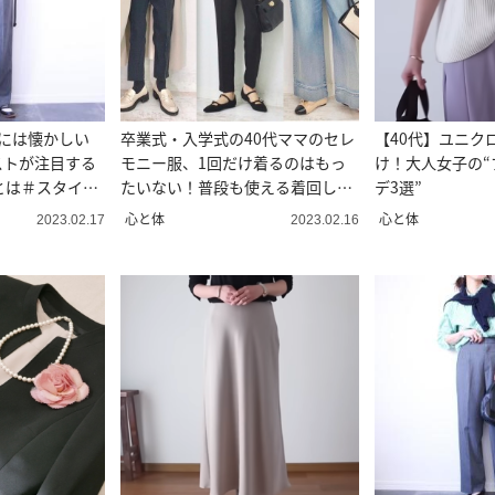
代には懐かしい
卒業式・入学式の40代ママのセレ
【40代】ユニク
ストが注目する
モニー服、1回だけ着るのはもっ
け！大人女子の“
とは＃スタイリ
たいない！普段も使える着回しコ
デ3選”
ーデ
心と体
心と体
2023.02.17
2023.02.16