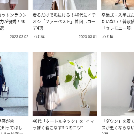
コットンラウン
着るだけで垢抜ける！40代にイチ
卒業式・入学式
力が優秀！40
オシ「ファーベスト」着回しコー
たいない！普段
選
デ4選
「セレモニー服
心と体
心と体
2023.03.02
2023.03.01
け感が苦
40代「タートルネック」を“イマ
「ダウン」を着
に知ってほし
っぽく着こなす3つのコツ”
スが悪くならな