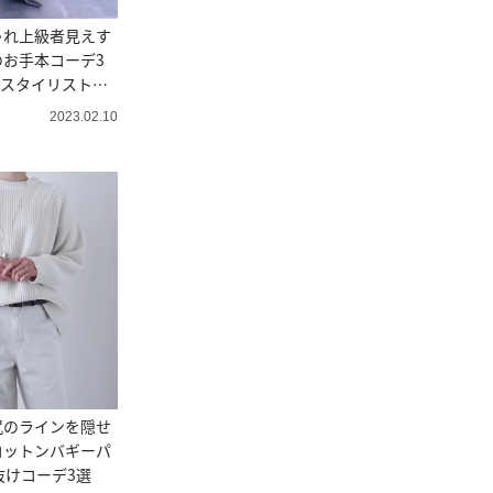
ゃれ上級者見えす
お手本コーデ3
#スタイリスト高
2023.02.10
尻のラインを隠せ
コットンバギーパ
抜けコーデ3選