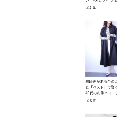
い！40代“タイツ
デ4選
心と体
寒暖差がある今の
と「ベスト」で賢
40代のお手本コー
リスト高橋 愛直伝
心と体