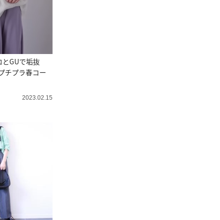
ロとGUで垢抜
プチプラ春コー
2023.02.15