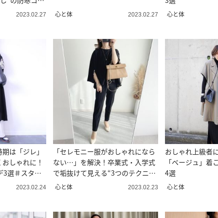
無し”の防寒コー
3選
心と体
心と体
2023.02.27
2023.02.27
時期は「ジレ」
「セレモニー服がおしゃれになら
おしゃれ上級者に
くおしゃれに！
ない…」を解決！卒業式・入学式
「ベージュ」着
デ3選＃スタイ
で垢抜けて見える“3つのテクニッ
4選
ク”
心と体
心と体
2023.02.24
2023.02.23