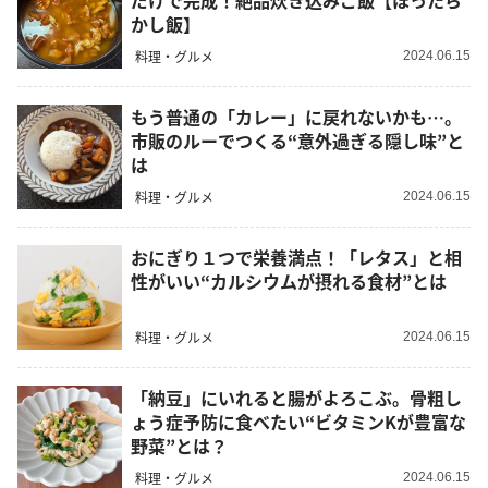
だけで完成！絶品炊き込みご飯【ほったら
かし飯】
料理・グルメ
2024.06.15
もう普通の「カレー」に戻れないかも…。
市販のルーでつくる“意外過ぎる隠し味”と
は
料理・グルメ
2024.06.15
おにぎり１つで栄養満点！「レタス」と相
性がいい“カルシウムが摂れる食材”とは
料理・グルメ
2024.06.15
「納豆」にいれると腸がよろこぶ。骨粗し
ょう症予防に食べたい“ビタミンKが豊富な
野菜”とは？
料理・グルメ
2024.06.15