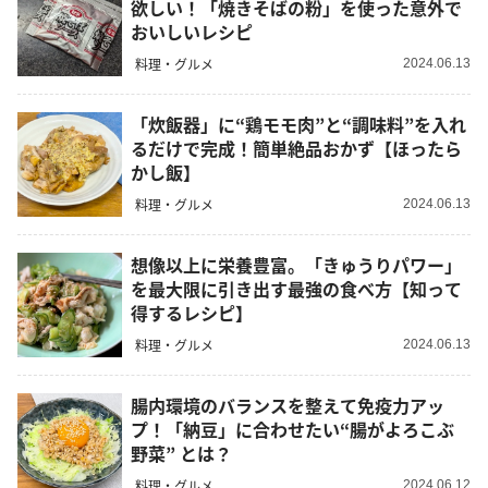
欲しい！「焼きそばの粉」を使った意外で
おいしいレシピ
料理・グルメ
2024.06.13
「炊飯器」に“鶏モモ肉”と“調味料”を入れ
るだけで完成！簡単絶品おかず【ほったら
かし飯】
料理・グルメ
2024.06.13
想像以上に栄養豊富。「きゅうりパワー」
を最大限に引き出す最強の食べ方【知って
得するレシピ】
料理・グルメ
2024.06.13
腸内環境のバランスを整えて免疫力アッ
プ！「納豆」に合わせたい“腸がよろこぶ
野菜” とは？
料理・グルメ
2024.06.12