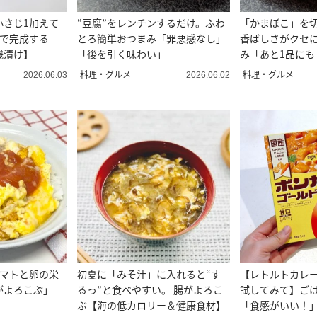
小さじ1加えて
“豆腐”をレンチンするだけ。ふわ
「かまぼこ」を
分で完成する
とろ簡単おつまみ「罪悪感なし」
香ばしさがクセ
浅漬け】
「後を引く味わい」
み「あと1品にも
料理・グルメ
料理・グルメ
2026.06.03
2026.06.02
トマトと卵の栄
初夏に「みそ汁」に入れると“す
【レトルトカレ
がよろこぶ」
るっ”と食べやすい。 腸がよろこ
試してみて】ご
ぶ【海の低カロリー＆健康食材】
「食感がいい！