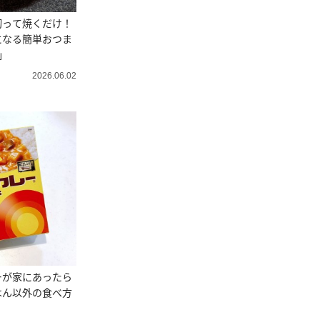
切って焼くだけ！
になる簡単おつま
」
2026.06.02
ーが家にあったら
はん以外の食べ方
」