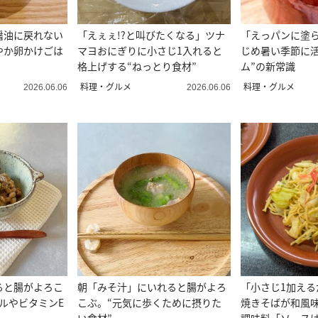
醤油に戻れない
「えぇぇ!?と叫びたくなる」ツナ
「えっパンに塗
やか卵かけごは
マヨおにぎりに小さじ1入れると
じめ暑い季節に活
格上げする“ねっとり食材”
ム”の新常識
料理・グルメ
料理・グルメ
2026.06.06
2026.06.06
ると腸がよろこ
朝「みそ汁」にいれると腸がよろ
「小さじ1加える
ルやビタミンE
こぶ。“元気に歩くために摂りた
焼きそばが和風