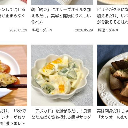
チンして混ぜる
朝「納豆」にオリーブオイルを加
ピリ辛がクセにな
箸が止まらなく
えるだけ。美容と健康にうれしい
加えるだけ」い
食べ方
が食欲そそる味
レンジ
料理・グルメ
料理・グルメ
2026.05.29
2026.05.29
だけ」「3分で
「アボカド」を混ぜるだけ！良質
実は刺身だけじ
インナーがおつ
なたんぱく質も摂れる簡単サラダ
「カツオ」のお
風”激うまレシ