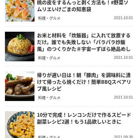
桃の皮をするんっと剥く方法も！#野菜ソ
ムリエいけごまの知恵袋
料理・グルメ
2021.10.01
お米と材料を「炊飯器」に入れて放置する
だけ。誰でも失敗しない「パラパラ炒飯
風」のつくりかた＃宇宙一ずぼら絶品めし
料理・グルメ
2021.10.01
帰りが遅い日は！朝「豚肉」を調味料に漬
けて帰ったら焼くだけ！簡単BBQスペアリ
ブ風レシピ
料理・グルメ
2021.10.01
10分で完成！レンコンだけで作るスピード
副菜レシピ2選！もう1品欲しいときに
料理・グルメ
2021.09.30