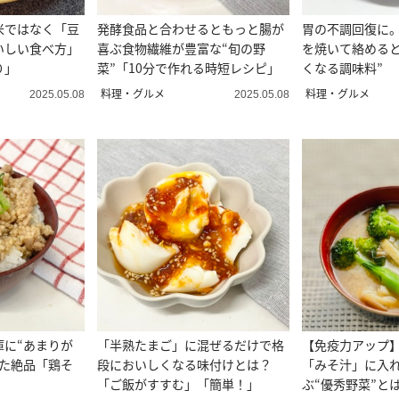
米ではなく「豆
発酵食品と合わせるともっと腸が
胃の不調回復に
いしい食べ方」
喜ぶ食物繊維が豊富な“旬の野
を焼いて絡めると
り」
菜”「10分で作れる時短レシピ」
くなる調味料”
料理・グルメ
料理・グルメ
2025.05.08
2025.05.08
庫に“あまりが
「半熟たまご」に混ぜるだけで格
【免疫力アップ
った絶品「鶏そ
段においしくなる味付けとは？
「みそ汁」に入
「ご飯がすすむ」「簡単！」
ぶ“優秀野菜”と