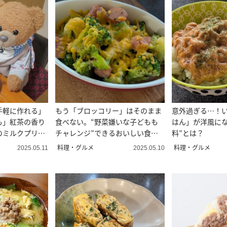
手軽に作れる」
もう「ブロッコリー」はそのまま
意外過ぎる…！
も」紅茶の香り
食べない。“野菜嫌いな子どもも
はん」が洋風にな
のミルクプリ
チャレンジ”できるおいしい食べ
料”とは？
方
料理・グルメ
料理・グルメ
2025.05.11
2025.05.10