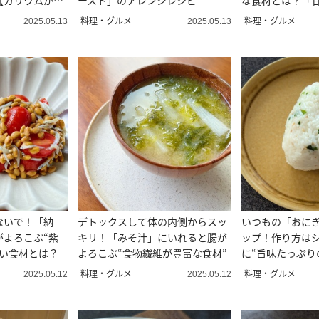
【カリウムが大
ースト」のアレンジレシピ
な食材とは？「
しい！」
料理・グルメ
料理・グルメ
2025.05.13
2025.05.13
ないで！「納
デトックスして体の内側からスッ
いつもの「おに
がよろこぶ“紫
キリ！「みそ汁」にいれると腸が
ップ！作り方は
たい食材とは？
よろこぶ“食物繊維が豊富な食材”
に“旨味たっぷり
料理・グルメ
料理・グルメ
2025.05.12
2025.05.12