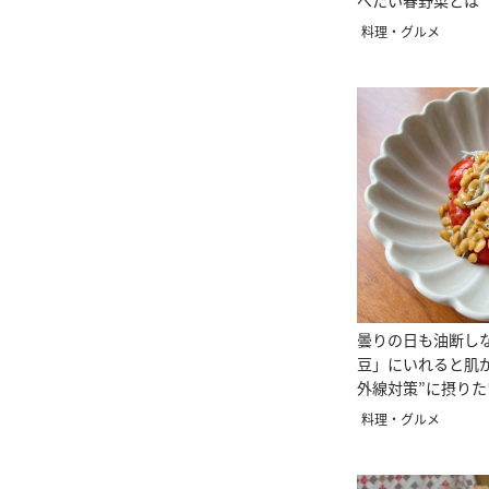
べたい春野菜とは
根の約2倍】
料理・グルメ
曇りの日も油断し
豆」にいれると肌
外線対策”に摂り
料理・グルメ