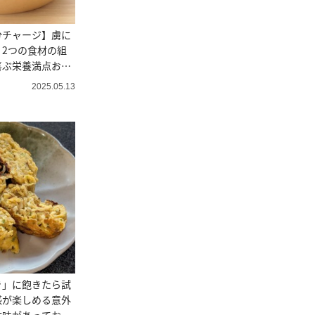
分チャージ】虜に
2つの食材の組
喜ぶ栄養満点おに
2025.05.13
き」に飽きたら試
感が楽しめる意外