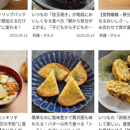
ドリップパック
いつもの「目玉焼き」が格段にお
【食物繊維・鉄
手間加えるだけ
いしくなる食べ方「朝から気分が
なるおいしさ…。
”に変わる！
上がる」「子どもから子どもから
み合わせで体が
大好評！」
ぎり
料理・グルメ
料理・グルメ
2025.05.14
2025.05.14
スッキリす
簡単なのに風味豊かで贅沢感も味
いつもの「卵焼
圧の予防”に食
わえる！バター以外で食べる「ト
して欲しい。食