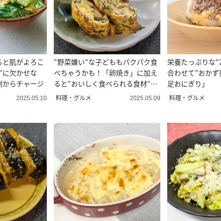
ると肌がよろこ
“野菜嫌い”な子どももパクパク食
栄養たっぷりな“
”に欠かせな
べちゃうかも！「卵焼き」に加え
合わせて”おかず
側からチャージ
ると“おいしく食べられる食材”と
足おにぎり」
は？
料理・グルメ
料理・グルメ
2025.05.10
2025.05.09