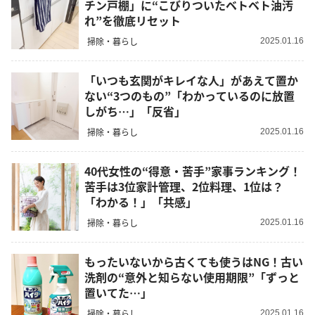
チン戸棚」に“こびりついたベトベト油汚
れ”を徹底リセット
掃除・暮らし
2025.01.16
「いつも玄関がキレイな人」があえて置か
ない“3つのもの”「わかっているのに放置
しがち…」「反省」
掃除・暮らし
2025.01.16
40代女性の“得意・苦手”家事ランキング！
苦手は3位家計管理、2位料理、1位は？
「わかる！」「共感」
掃除・暮らし
2025.01.16
もったいないから古くても使うはNG！古い
洗剤の“意外と知らない使用期限”「ずっと
置いてた…」
掃除・暮らし
2025.01.16