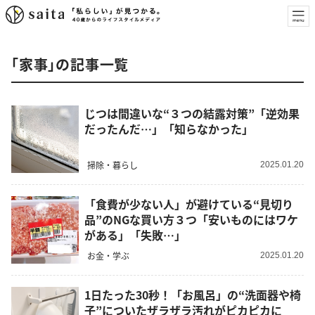
「家事」の記事一覧
じつは間違いな“３つの結露対策”「逆効果
だったんだ…」「知らなかった」
掃除・暮らし
2025.01.20
「食費が少ない人」が避けている“見切り
品”のNGな買い方３つ「安いものにはワケ
がある」「失敗…」
お金・学ぶ
2025.01.20
1日たった30秒！「お風呂」の“洗面器や椅
子”についたザラザラ汚れがピカピカに