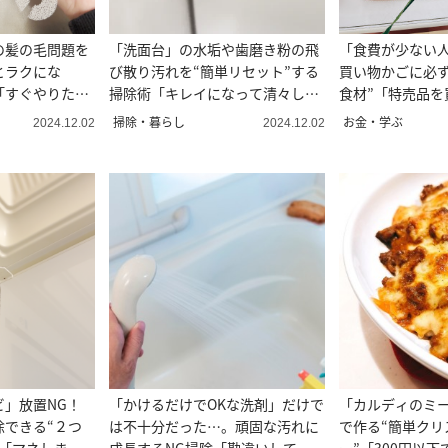
の髪の毛問題を
「洗面台」の水垢や歯磨き粉の飛
「食費が少ない
とラクにな
び散り汚れを“簡単リセット”する
買い物かごに必ず
「すぐやりた
掃除術「キレイになって清々し
食材”「特売品を
い…！」
かった！」
掃除・暮らし
お金・学ぶ
2024.12.02
2024.12.02
ビ」放置NG！
「かけるだけでOKな洗剤」だけで
「カルディのミ
除できる“２つ
は不十分だった…。頑固な汚れに
で作る“簡単クリ