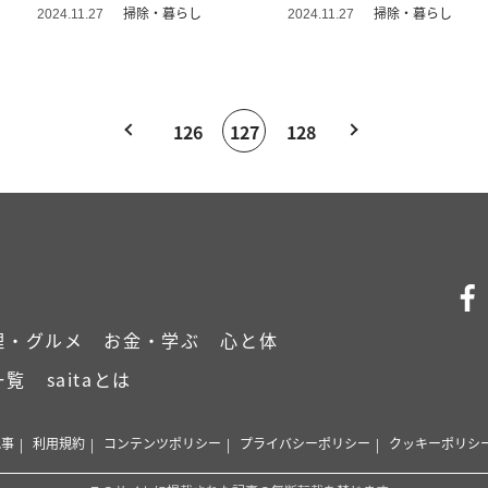
れた…！」
掃除・暮らし
掃除・暮らし
2024.11.27
2024.11.27
126
127
128
理・グルメ
お金・学ぶ
心と体
一覧
saitaとは
記事
利用規約
コンテンツポリシー
プライバシーポリシー
クッキーポリシ