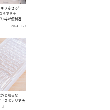
キリさせる“３
ならできそ
ぱり棒が便利過ぎ
2024.11.27
意外と知らな
”「スポンジで洗
…」