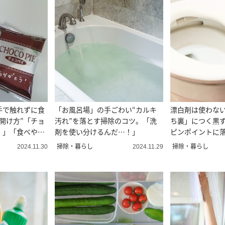
手で触れずに食
「お風呂場」の手ごわい“カルキ
漂白剤は使わな
開け方”「チョ
汚れ”を落とす掃除のコツ。「洗
ち裏」につく黒
！」「食べやす
剤を使い分けるんだ…！」
ピンポイントに
法
掃除・暮らし
掃除・暮らし
2024.11.30
2024.11.29