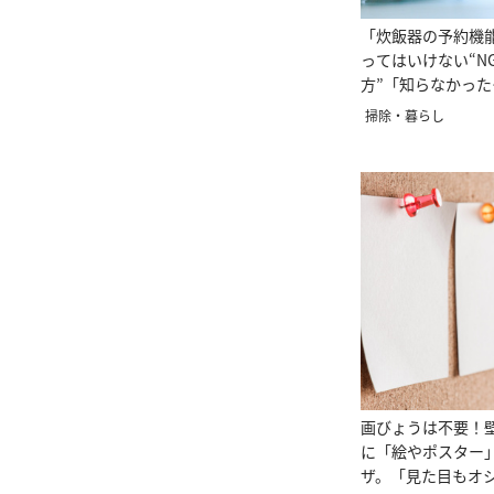
「炊飯器の予約機
ってはいけない“N
方”「知らなかっ
殖するなんて」
掃除・暮らし
画びょうは不要！
に「絵やポスター
ザ。「見た目もオ