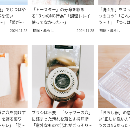
能」でじつはや
「トースター」の寿命を縮め
「洗面所」をスッ
Gな使い
る“３つのNG行為”「調理トレイ
つのコツ”「これ
た…」「菌が繁
使ってなかった…」
う…！」「つっ
る」
掃除・暮らし
掃除・暮らし
2024.11.28
2024.11.28
壁に穴を開けず
ブラシは不要！「シャワーの穴」
「おろし器」の
」を飾る裏ワ
に詰まった汚れを落とす掃除術
い“正しい洗い方
シャレ」「便
「意外なもので汚れがごっそり取
うのはNGだった