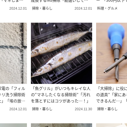
”「マネしま
成長するNG掃除「勘違いして
ー”「300円以
た…。」
味！」
掃除・暮らし
料理・グルメ
2024.12.01
2024.12.01
家電の「フィル
「魚グリル」がいつもキレイな人
「大掃除」に役に
キリ洗う掃除術
の“マネしたくなる掃除術”「汚れ
の道具”「家にあ
た」「埃の放置
を落とすにはコツがあった…！」
できるんだ…」
損！」
掃除・暮らし
掃除・暮らし
2024.12.01
2024.11.30