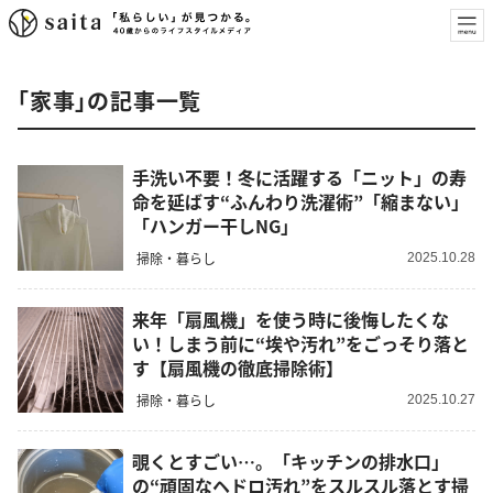
「家事」の記事一覧
手洗い不要！冬に活躍する「ニット」の寿
命を延ばす“ふんわり洗濯術”「縮まない」
「ハンガー干しNG」
掃除・暮らし
2025.10.28
来年「扇風機」を使う時に後悔したくな
い！しまう前に“埃や汚れ”をごっそり落と
す【扇風機の徹底掃除術】
掃除・暮らし
2025.10.27
覗くとすごい…。「キッチンの排水口」
の“頑固なヘドロ汚れ”をスルスル落とす掃