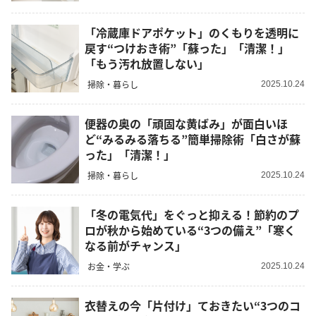
「冷蔵庫ドアポケット」のくもりを透明に
戻す“つけおき術”「蘇った」「清潔！」
「もう汚れ放置しない」
掃除・暮らし
2025.10.24
便器の奥の「頑固な黄ばみ」が面白いほ
ど“みるみる落ちる”簡単掃除術「白さが蘇
った」「清潔！」
掃除・暮らし
2025.10.24
「冬の電気代」をぐっと抑える！節約のプ
ロが秋から始めている“3つの備え”「寒く
なる前がチャンス」
お金・学ぶ
2025.10.24
衣替えの今「片付け」ておきたい“3つのコ