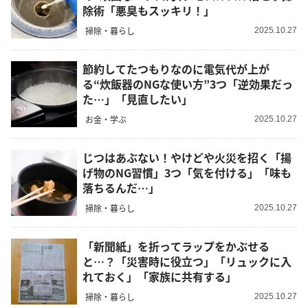
除術「悪臭もスッキリ！」
掃除・暮らし
2025.10.27
節約してたつもりなのに電気代が上が
る“炊飯器のNGな使い方”3つ「逆効果だっ
た…」「見直したい」
お金・学ぶ
2025.10.27
じつはあぶない！やけどや火災を招く「揚
げ物のNG習慣」3つ「気を付ける」「味も
落ちるんだ…」
掃除・暮らし
2025.10.27
「新聞紙」を折ってラップをかぶせる
と…？「災害時に役立つ」「リュックに入
れておく」「家族に共有する」
掃除・暮らし
2025.10.27