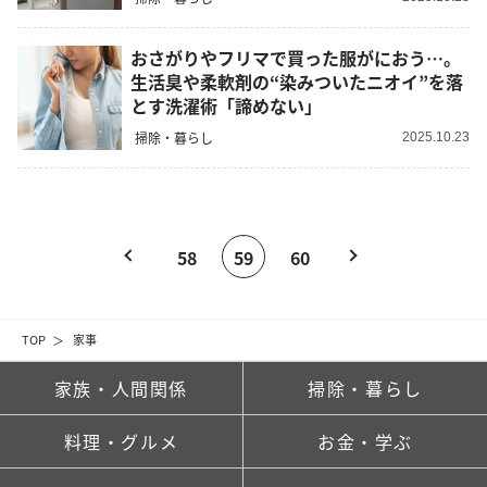
おさがりやフリマで買った服がにおう…。
生活臭や柔軟剤の“染みついたニオイ”を落
とす洗濯術「諦めない」
掃除・暮らし
2025.10.23
58
59
60
TOP
家事
家族・人間関係
掃除・暮らし
料理・グルメ
お金・学ぶ