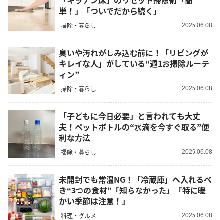
「キッチン床」のリセット掃除術「簡
単！」「ついでだから続く」
掃除・暮らし
2025.06.08
臭いや汚れがしみ込む前に！「リビングが
キレイな人」がしている“週1お掃除ルーテ
ィン”
掃除・暮らし
2025.06.08
「子どもに今日必要」と言われても大丈
夫！ペットボトルの“水滴を今すぐ取る”便
利な方法
掃除・暮らし
2025.06.08
未開封でも常温NG！「冷蔵庫」へ入れるべ
き“3つの食材”「知らなかった」「特に暖
かい季節は注意！」
料理・グルメ
2025.06.08