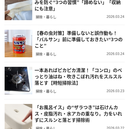
みを防ぐ“3つの習慣”「諦めない」「収納
にも注意」
掃除・暮らし
2026.03.24
【春の虫対策】準備しないと誤作動も！
「バルサン」前に準備しておきたい“3つの
こと”
掃除・暮らし
2026.03.24
一本あればピカピカ清潔！「コンロ」のべ
っとり油はね・吹きこぼれ汚れをスルスル
落とす【時短掃除法】
掃除・暮らし
2026.03.23
「お風呂イス」の“ザラつき”は石けんカ
ス・皮脂汚れ・水アカの重なり。力をいれ
ずにスルンと落とす掃除術
掃除・暮らし
2026.03.22