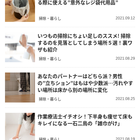
る際に使える”意外なレジ袋代用品”
掃除・暮らし
2021.09.12
いつもの掃除にちょい足しのススメ! 掃除
するのを見落としてしまう場所５選！裏ワ
ザも紹介
掃除・暮らし
2021.08.29
あなたのパートナーはどちら派？男性
の”立ちション”はもはや少数派…汚れやす
い場所は床から別の場所に変化
掃除・暮らし
2021.08.25
作業療法士イチオシ！下半身も痩せて床も
キレイになる一石二鳥の「雑巾がけ」
掃除・暮らし
2021.08.19