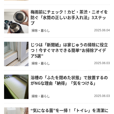
梅雨前にチェック！カビ・茶渋・ニオイを
防ぐ「水筒の正しいお手入れ法」3ステッ
プ
掃除・暮らし
2025.06.04
じつは「新聞紙」は家じゅうの掃除に役立
つ！今すぐマネできる簡単“お掃除アイデ
ア5選”
掃除・暮らし
2025.06.03
浴槽の「ふたを閉めた状態」で放置するの
がNGな理由「納得」「気をつける」
掃除・暮らし
2025.06.03
“気になる菌”を一掃！「トイレ」を清潔に