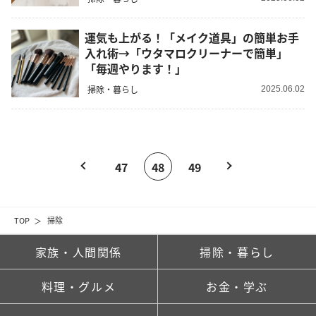
運気も上がる！「メイク道具」の簡単お手
入れ術→「ウタマロクリーナーで簡単」
「毎週やります！」
掃除・暮らし
2025.06.02
47
48
49
TOP
掃除
家族・人間関係
掃除・暮らし
料理・グルメ
お金・学ぶ