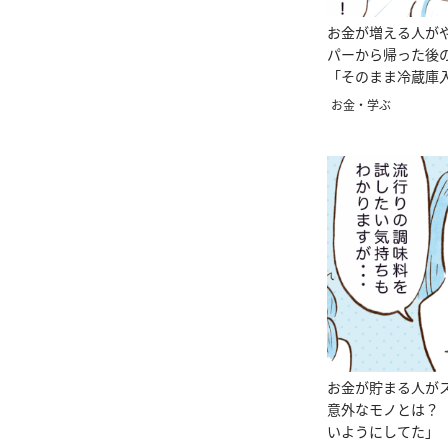
お金が増える人が
パーから帰った後
「そのまま冷蔵庫
【まんが】
お金・学ぶ
お金が貯まる人が
意外なモノとは？
いようにしてた」