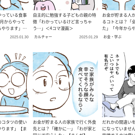
やっている食事
自主的に勉強する子どもの親の特
お金が貯まる人
2月からやって
徴「わかっているけど言っちゃ
るコトとは？「
らやります」
う…」＜4コマ漫画＞
た」「今年から
カルチャー
お金・学ぶ
2025.01.30
2025.01.29
のコタツの使い
お金が貯まる人の家族で行く外食
だれかの間違い
やります」【ま
先とは？「確かに…」「わが家と
になっていませ