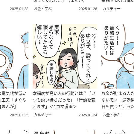
同じで安心した」【まんが】
指摘するのは偉
イの問い 第78話
お金・学ぶ
カルチャー
2025.01.28
2025.01.26
の電気代が低い
幸福度が高い人の行動とは？「い
お金が貯まる人
の工夫「すぐや
つも誘い待ちだった」「行動を変
ないモノ「逆効
【まんが】
えます」＜4コマ漫画＞
日も買うところ
が】
カルチャー
お金・学ぶ
2025.01.25
2025.01.24