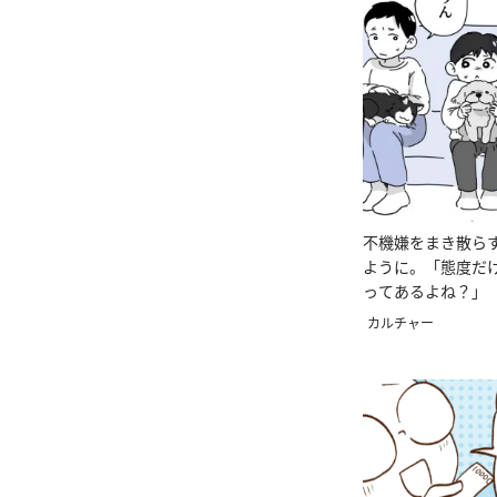
不機嫌をまき散ら
ように。「態度だ
ってあるよね？」
い 第77話】
カルチャー