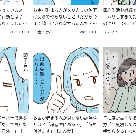
やっているスー
お金が貯まる人がメリカリの値下
節約生活を継続
の行動とは？
げ交渉でやらないこと「だから今
「ムリしすぎて
入れてました」
まで値下げされなかったんだ…」
の通り」＜4コマ
【まんが】
お金・学ぶ
カルチャー
2025.01.19
2025.01.18
スーパーで選ぶ
お金が貯まる人が買わない調味料
幸福度が高くなる
「あえて買わな
とは？「冷蔵庫にある…」「気を
方「二度寝して
「意外！」【ま
付けます」【まんが】
朝からやる」＜4