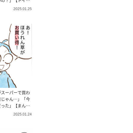
いの？」【トイト
】
2025.01.25
がスーパーで買わ
果じゃん…」「今
だった」【まん
2025.01.24