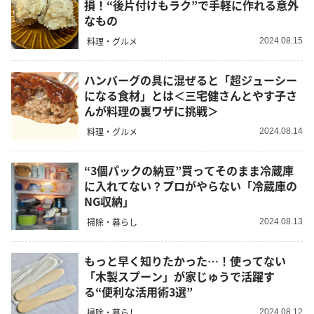
損！“後片付けもラク”で手軽に作れる意外
なもの
料理・グルメ
2024.08.15
ハンバーグの具に混ぜると「超ジューシー
になる食材」とは＜三宅健さんとやす子さ
んが料理の裏ワザに挑戦＞
料理・グルメ
2024.08.14
“3個パックの納豆”買ってそのまま冷蔵庫
に入れてない？プロがやらない「冷蔵庫の
NG収納」
掃除・暮らし
2024.08.13
もっと早く知りたかった…！使ってない
「木製スプーン」が家じゅうで活躍す
る“便利な活用術3選”
掃除・暮らし
2024.08.12