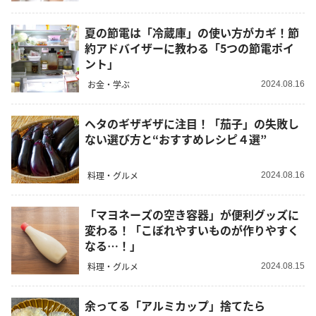
夏の節電は「冷蔵庫」の使い方がカギ！節
約アドバイザーに教わる「5つの節電ポイ
ント」
お金・学ぶ
2024.08.16
ヘタのギザギザに注目！「茄子」の失敗し
ない選び方と“おすすめレシピ４選”
料理・グルメ
2024.08.16
「マヨネーズの空き容器」が便利グッズに
変わる！「こぼれやすいものが作りやすく
なる…！」
料理・グルメ
2024.08.15
余ってる「アルミカップ」捨てたら