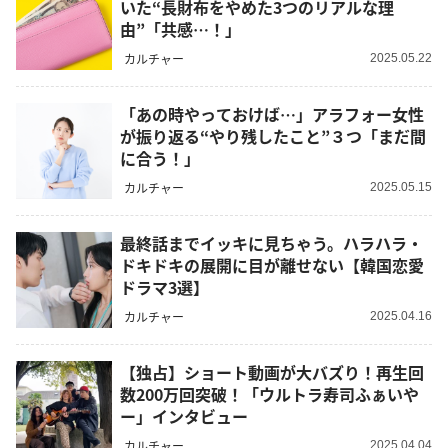
いた“長財布をやめた3つのリアルな理
由”「共感…！」
カルチャー
2025.05.22
「あの時やっておけば…」アラフォー女性
が振り返る“やり残したこと”３つ「まだ間
に合う！」
カルチャー
2025.05.15
最終話までイッキに見ちゃう。ハラハラ・
ドキドキの展開に目が離せない【韓国恋愛
ドラマ3選】
カルチャー
2025.04.16
【独占】ショート動画が大バズり！再生回
数200万回突破！「ウルトラ寿司ふぁいや
ー」インタビュー
カルチャー
2025.04.04