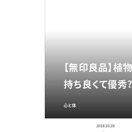
【無印良品】植
持ち良くて優秀
心と体
2018.10.29