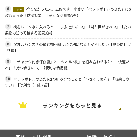
捨てなかった人、正解です！小さい「ペットボトルのふた」に6
6
new
枚も入った「防災対策」【便利な活用術3選】
桃をレモン水に入れると…「夫に言いたい」「見た目がきれい」【夏の
7
果物の知って得する知恵3選】
タオルハンカチの縦と横を縫うと便利になる！マネしたい【夏の便利ワ
8
ザ3選】
「チャック付き保存袋」と「タオル2枚」を組み合わせると…「快適だ
9
わ」「持ち歩きたい」【便利な活用術】
ペットボトルのふたを2つ組み合わせると「小さくて便利」「収納しや
10
すい」【便利な活用術3選】
ランキングをもっと見る
家族・人間関係
掃除・暮らし