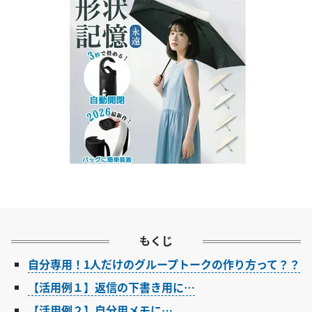
もくじ
自分専用！1人だけのグループトークの作り方って？？
【活用例１】返信の下書き用に…
【活用例２】自分用メモに…