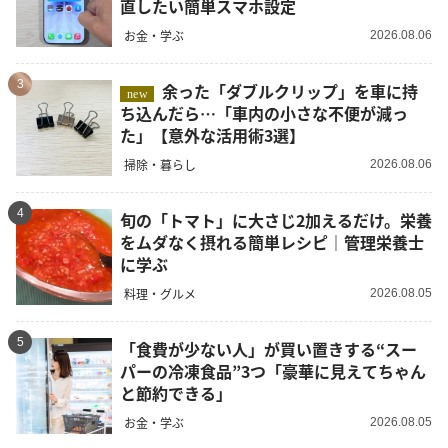
直したい簡単スマホ設定
お金・学ぶ
2026.08.06
3
余った「ダブルクリップ」を車に持
new
ち込んだら…「車内の小さな不便が減っ
た」【意外な活用術3選】
掃除・暮らし
2026.08.06
4
旬の「トマト」に大さじ2加えるだけ。栄養
をムダなく摂れる簡単レシピ｜管理栄養士
に学ぶ
料理・グルメ
2026.08.05
5
「食費が少ない人」が買い置きする“スー
パーの冷凍食品”3つ「豪華に見えてちゃん
と節約できる」
お金・学ぶ
2026.08.05