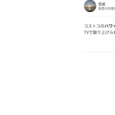
悠美
能登の料理
コストコの
ハワ
TVで取り上げ