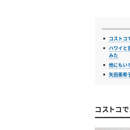
コストコで
ハワイと
みた
他にもい
矢田亜希
コストコで1