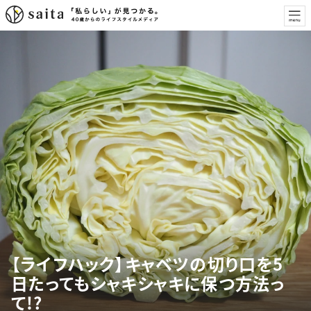
【ライフハック】キャベツの切り口を5
日たってもシャキシャキに保つ方法っ
て!?