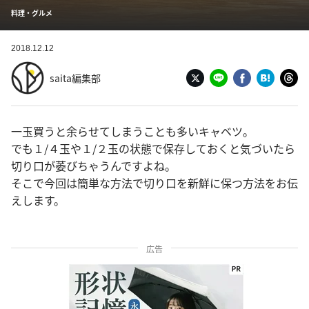
料理・グルメ
2018.12.12
saita編集部
一玉買うと余らせてしまうことも多いキャベツ。
でも１/４玉や１/２玉の状態で保存しておくと気づいたら
切り口が萎びちゃうんですよね。
そこで今回は簡単な方法で切り口を新鮮に保つ方法をお伝
えします。
広告