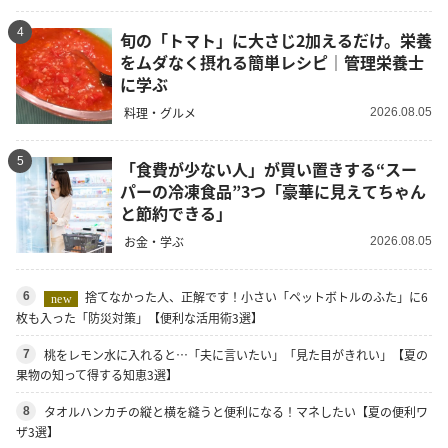
4
旬の「トマト」に大さじ2加えるだけ。栄養
をムダなく摂れる簡単レシピ｜管理栄養士
に学ぶ
料理・グルメ
2026.08.05
5
「食費が少ない人」が買い置きする“スー
パーの冷凍食品”3つ「豪華に見えてちゃん
と節約できる」
お金・学ぶ
2026.08.05
捨てなかった人、正解です！小さい「ペットボトルのふた」に6
6
new
枚も入った「防災対策」【便利な活用術3選】
桃をレモン水に入れると…「夫に言いたい」「見た目がきれい」【夏の
7
果物の知って得する知恵3選】
タオルハンカチの縦と横を縫うと便利になる！マネしたい【夏の便利ワ
8
ザ3選】