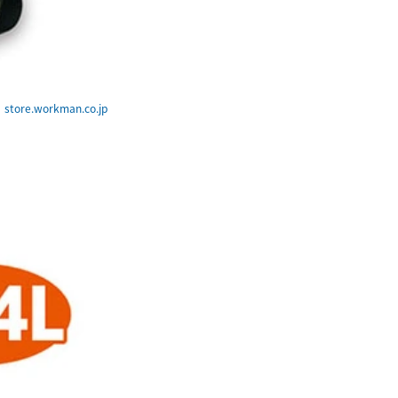
tore.workman.co.jp