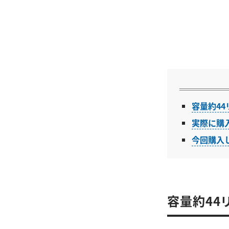
容量約44
実際に購
今回購入
容量約44