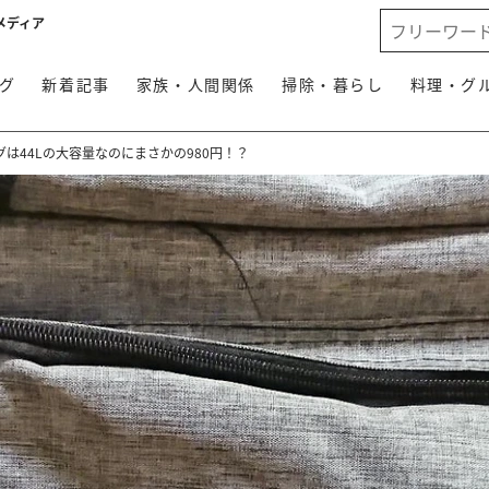
メディア
グ
新着記事
家族・人間関係
掃除・暮らし
料理・グ
は44Lの大容量なのにまさかの980円！？