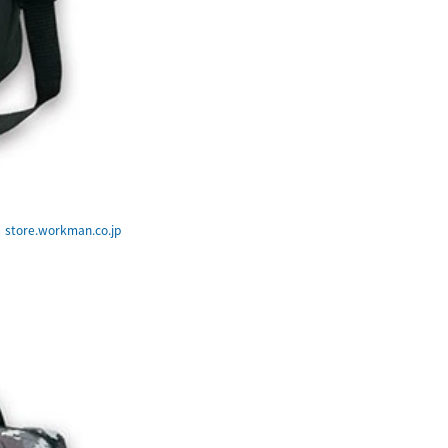
tore.workman.co.jp