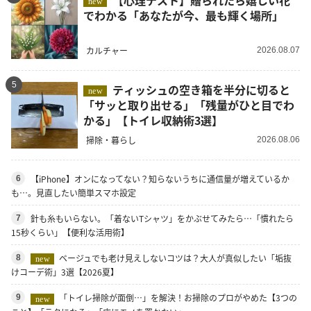
new
でわかる「あなたが今、最も輝く場所」
カルチャー
2026.08.07
5
ティッシュの空き箱を半分に切ると
new
「サッと取り出せる」「残量がひと目でわ
かる」【トイレ収納術3選】
掃除・暮らし
2026.08.06
【iPhone】オンになってない？知らないうちに通信量が増えているか
6
も…。見直したい簡単スマホ設定
針も糸もいらない。「着ないTシャツ」をかぶせてみたら…「慣れたら
7
15秒くらい」【便利な活用術】
ベージュでも老け見えしないコツは？大人が真似したい「垢抜
8
new
けコーデ術」3選【2026夏】
「トイレ掃除が面倒…」を解決！お掃除のプロがやめた【3つの
9
new