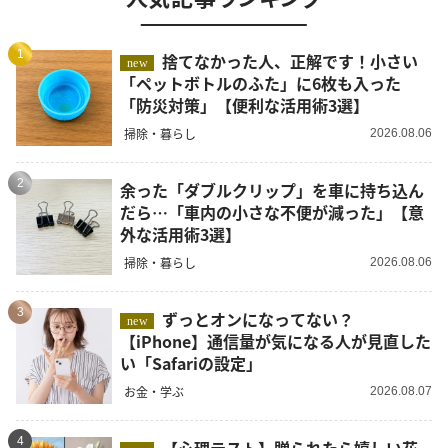
1
捨てなかった人、正解です！小さい
new
「ペットボトルのふた」に6枚も入った
「防災対策」【便利な活用術3選】
掃除・暮らし
2026.08.06
2
余った「ダブルクリップ」を車に持ち込ん
だら…「車内の小さな不便が減った」【意
外な活用術3選】
掃除・暮らし
2026.08.06
3
ずっとオンになってない？
new
【iPhone】通信量が気になる人が見直した
い「Safariの設定」
お金・学ぶ
2026.08.07
4
【心理テスト】贈られたら嬉しい花