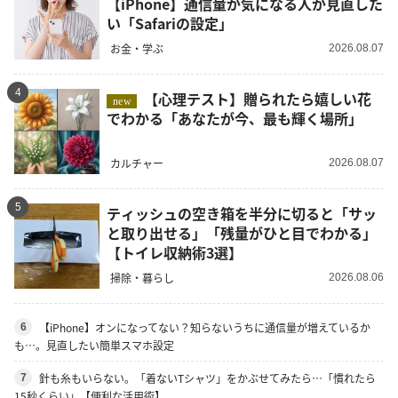
【iPhone】通信量が気になる人が見直した
い「Safariの設定」
お金・学ぶ
2026.08.07
4
【心理テスト】贈られたら嬉しい花
new
でわかる「あなたが今、最も輝く場所」
カルチャー
2026.08.07
5
ティッシュの空き箱を半分に切ると「サッ
と取り出せる」「残量がひと目でわかる」
【トイレ収納術3選】
掃除・暮らし
2026.08.06
【iPhone】オンになってない？知らないうちに通信量が増えているか
6
も…。見直したい簡単スマホ設定
針も糸もいらない。「着ないTシャツ」をかぶせてみたら…「慣れたら
7
15秒くらい」【便利な活用術】