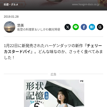
www.haagen-dazs.co.jp
料理・グルメ
2019.01.28
悠美
能登の料理家＆いしかわ観光特使
1月22日に新発売されたハーゲンダッツの新作
『チェリー
カスタードパイ』
。どんな味なのか、さっそく食べてみま
した！
広告