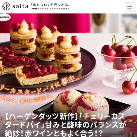
【ハーゲンダッツ新作】「チェリーカス
タードパイ」甘みと酸味のバランスが
絶妙！赤ワインともよく合う！？