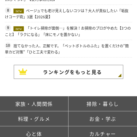
ベージュでも老け見えしないコツは？大人が真似したい「垢抜
8
new
けコーデ術」3選【2026夏】
「トイレ掃除が面倒…」を解決！お掃除のプロがやめた【3つの
9
new
こと】「ラクになる」「床にモノを置かない」
捨てなかった人、正解です。「ペットボトルのふた」を置くだけの"簡
10
単カビ対策"「ひと工夫で変わる」
ランキングをもっと見る
家族・人間関係
掃除・暮らし
料理・グルメ
お金・学ぶ
心と体
カルチャー