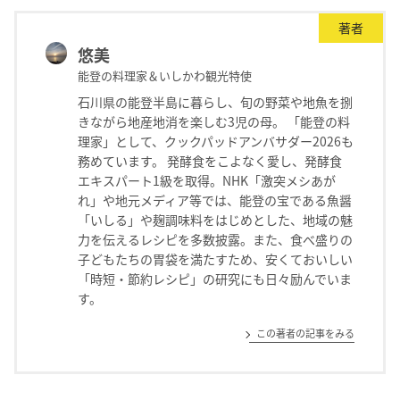
著者
悠美
能登の料理家＆いしかわ観光特使
石川県の能登半島に暮らし、旬の野菜や地魚を捌
きながら地産地消を楽しむ3児の母。 「能登の料
理家」として、クックパッドアンバサダー2026も
務めています。 発酵食をこよなく愛し、発酵食
エキスパート1級を取得。NHK「激突メシあが
れ」や地元メディア等では、能登の宝である魚醤
「いしる」や麹調味料をはじめとした、地域の魅
力を伝えるレシピを多数披露。また、食べ盛りの
子どもたちの胃袋を満たすため、安くておいしい
「時短・節約レシピ」の研究にも日々励んでいま
す。
この著者の記事をみる