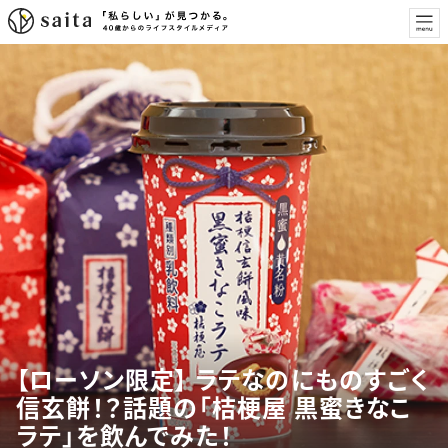
【ローソン限定】 ラテなのにものすごく
信玄餅！？話題の「桔梗屋 黒蜜きなこ
ラテ」を飲んでみた！