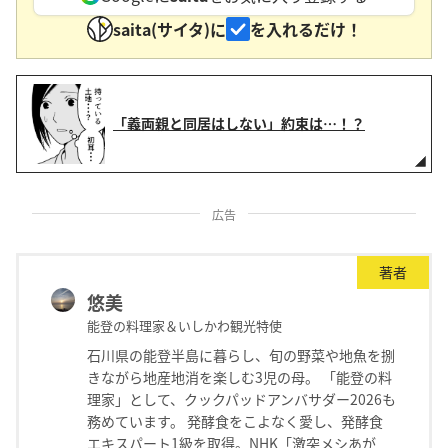
saita(サイタ)に
を入れるだけ！
「義両親と同居はしない」約束は…！？
広告
著者
悠美
能登の料理家＆いしかわ観光特使
石川県の能登半島に暮らし、旬の野菜や地魚を捌
きながら地産地消を楽しむ3児の母。 「能登の料
理家」として、クックパッドアンバサダー2026も
務めています。 発酵食をこよなく愛し、発酵食
エキスパート1級を取得。NHK「激突メシあが