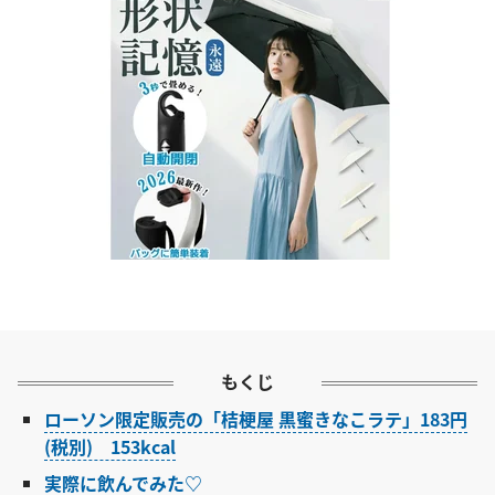
もくじ
ローソン限定販売の「桔梗屋 黒蜜きなこラテ」183円
(税別) 153kcal
実際に飲んでみた♡