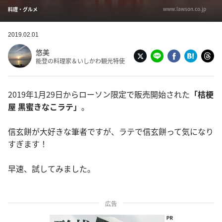
www.lawson.co.jp
料理・グルメ
2019.02.01
悠美
能登の料理家＆いしかわ観光特使
2019年1月29日からローソン限定で販売開始された
「桔梗
屋 黒蜜きなこラテ」
。
信玄餅が大好きな筆者ですが、ラテで信玄餅って気になり
すぎます！
早速、試してみました。
広告