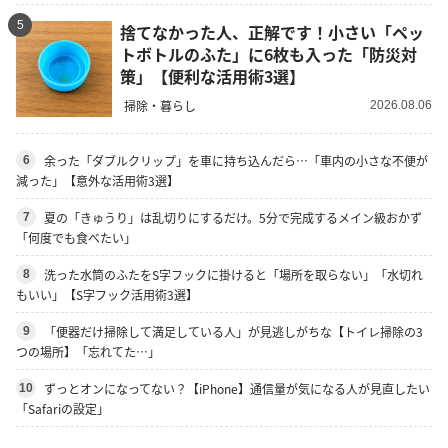
5
捨てなかった人、正解です！小さい「ペッ
トボトルのふた」に6枚も入った「防災対
策」【便利な活用術3選】
掃除・暮らし
2026.08.06
余った「ダブルクリップ」を車に持ち込んだら…「車内の小さな不便が
6
減った」【意外な活用術3選】
夏の「きゅうり」は乱切りにするだけ。5分で完成するメイン級おかず
7
「何度でも食べたい」
洗った水筒のふたをS字フックに掛けると「場所を取らない」「水切れ
8
もいい」【S字フック活用術3選】
「便器だけ掃除して満足している人」が見逃しがちな【トイレ掃除の3
9
つの場所】「忘れてた…」
ずっとオンになってない？【iPhone】通信量が気になる人が見直したい
10
「Safariの設定」