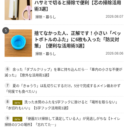
ハサミで切ると掃除で便利【芯の掃除活用
術3選】
掃除・暮らし
2026.08.07
5
捨てなかった人、正解です！小さい「ペッ
トボトルのふた」に6枚も入った「防災対
策」【便利な活用術3選】
掃除・暮らし
2026.08.06
余った「ダブルクリップ」を車に持ち込んだら…「車内の小さな不便が
6
減った」【意外な活用術3選】
夏の「きゅうり」は乱切りにするだけ。5分で完成するメイン級おかず
7
「何度でも食べたい」
洗った水筒のふたをS字フックに掛けると「場所を取らない」
8
new
「水切れもいい」【S字フック活用術3選】
「便器だけ掃除して満足している人」が見逃しがちな【トイレ
9
new
掃除の3つの場所】「忘れてた…」