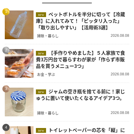
1
ペットボトルを半分に切って【冷蔵
new
庫】に入れてみて！「ピッタリ入った」
「取り出しやすい」【活用術3選】
掃除・暮らし
2026.08.08
2
【手作りやめました】５人家族で食
new
費3万円台で暮らすわが家が「作らず市販
品を買うメニュー3つ」
お金・学ぶ
2026.08.08
3
ジャムの空き瓶を捨てる前に！家じ
new
ゅうに置いて使いたくなるアイデア3つ。
掃除・暮らし
2026.08.08
4
トイレットペーパーの芯を「縦」に
new