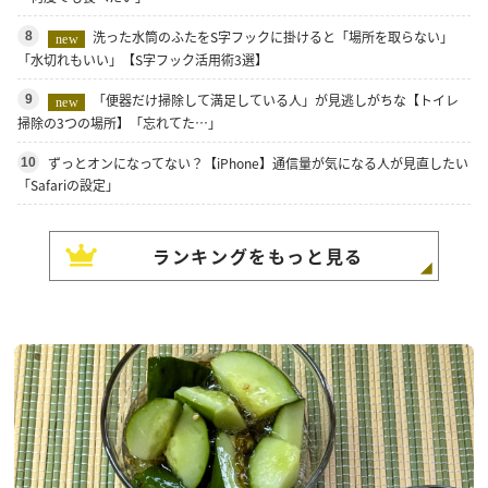
洗った水筒のふたをS字フックに掛けると「場所を取らない」
8
new
「水切れもいい」【S字フック活用術3選】
「便器だけ掃除して満足している人」が見逃しがちな【トイレ
9
new
掃除の3つの場所】「忘れてた…」
ずっとオンになってない？【iPhone】通信量が気になる人が見直したい
10
「Safariの設定」
ランキングをもっと見る