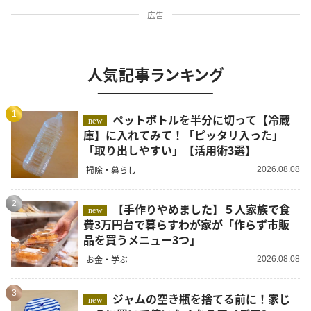
広告
人気記事ランキング
1
ペットボトルを半分に切って【冷蔵
new
庫】に入れてみて！「ピッタリ入った」
「取り出しやすい」【活用術3選】
掃除・暮らし
2026.08.08
2
【手作りやめました】５人家族で食
new
費3万円台で暮らすわが家が「作らず市販
品を買うメニュー3つ」
お金・学ぶ
2026.08.08
3
ジャムの空き瓶を捨てる前に！家じ
new