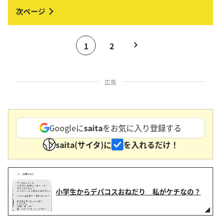
1
2
広告
Googleに
saita
をお気に入り登録する
saita(サイタ)に
を入れるだけ！
小学生からデパコスおねだり 私がケチなの？