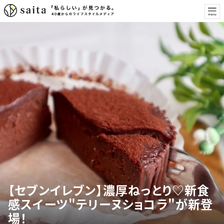
【セブンイレブン】濃厚ねっとり♡新食
感スイーツ"テリーヌショコラ"が新登
場！