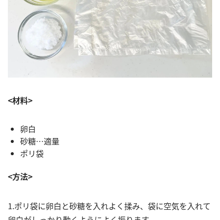
<材料>
卵白
砂糖…適量
ポリ袋
<方法>
1.ポリ袋に卵白と砂糖を入れよく揉み、袋に空気を入れて
卵白がしっかり動くようによく振ります。