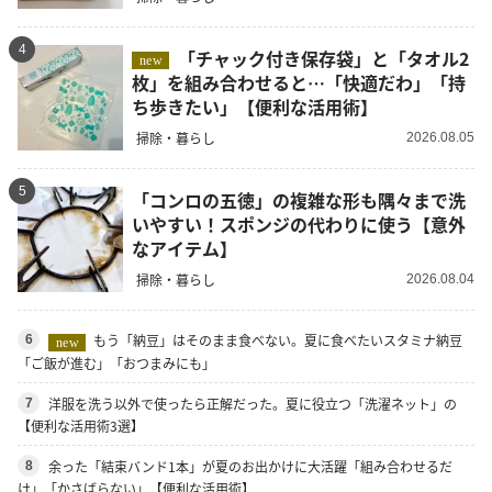
4
「チャック付き保存袋」と「タオル2
new
枚」を組み合わせると…「快適だわ」「持
ち歩きたい」【便利な活用術】
掃除・暮らし
2026.08.05
5
「コンロの五徳」の複雑な形も隅々まで洗
いやすい！スポンジの代わりに使う【意外
なアイテム】
掃除・暮らし
2026.08.04
もう「納豆」はそのまま食べない。夏に食べたいスタミナ納豆
6
new
「ご飯が進む」「おつまみにも」
洋服を洗う以外で使ったら正解だった。夏に役立つ「洗濯ネット」の
7
【便利な活用術3選】
余った「結束バンド1本」が夏のお出かけに大活躍「組み合わせるだ
8
け」「かさばらない」【便利な活用術】