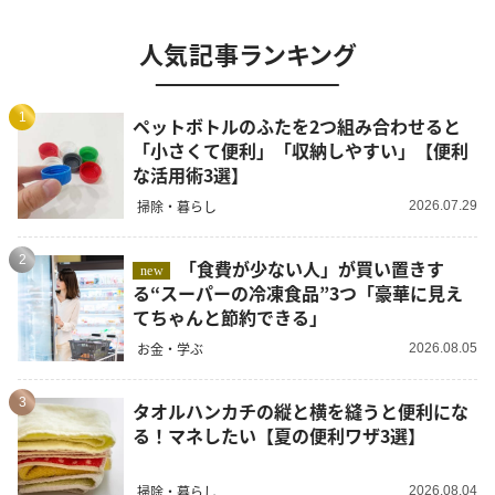
人気記事ランキング
1
ペットボトルのふたを2つ組み合わせると
「小さくて便利」「収納しやすい」【便利
な活用術3選】
掃除・暮らし
2026.07.29
2
「食費が少ない人」が買い置きす
new
る“スーパーの冷凍食品”3つ「豪華に見え
てちゃんと節約できる」
お金・学ぶ
2026.08.05
3
タオルハンカチの縦と横を縫うと便利にな
る！マネしたい【夏の便利ワザ3選】
掃除・暮らし
2026.08.04