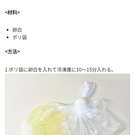
<材料>
卵白
ポリ袋
<方法>
1.ポリ袋に卵白を入れて冷凍庫に10〜15分入れる。