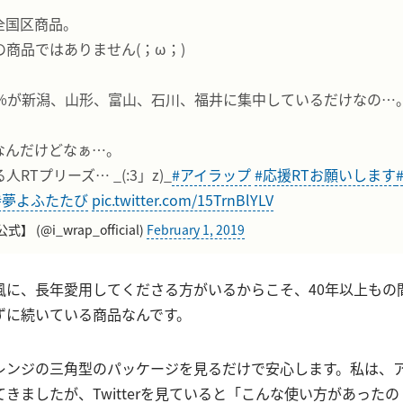
全国区商品。
商品ではありません(；ω；)
5%が新潟、山形、富山、石川、福井に集中しているだけなの…
なんだけどなぁ…。
RTプリーズ… _(:3」z)_
#アイラップ
#応援RTお願いします
#夢よふたたび
pic.twitter.com/15TrnBlYLV
 (@i_wrap_official)
February 1, 2019
風に、長年愛用してくださる方がいるからこそ、40年以上もの
ずに続いている商品なんです。
レンジの三角型のパッケージを見るだけで安心します。私は、
きましたが、Twitterを見ていると「こんな使い方があった