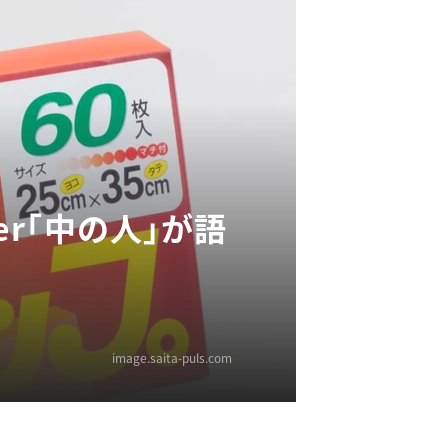
er「中の人」が語
image.saita-puls.com