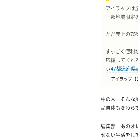
アイラップは
一部地域限定の
ただ売上の7
すっごく便利
応援してくれる人
ぃ47都道府県
— アイラップ【公式】
中の人：そんな
品自体も変わら
編集部：あのオ
せない生活をして