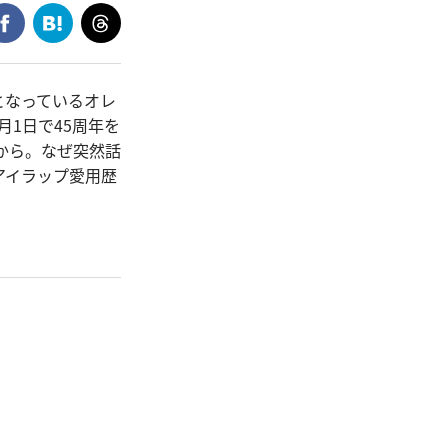
となっているオレ
1日で45周年を
から。なぜ突然話
アイラップ愛用歴