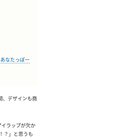
。
#あなたっぽー
間、デザインも商
アイラップが欠か
の！？」と思うも