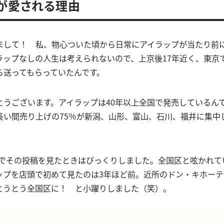
が愛される理由
まして！ 私、物心ついた頃から日常にアイラップが当たり前
ラップなしの人生は考えられないので、上京後17年近く、東京
ら送ってもらっていたんです。
とうございます。アイラップは40年以上全国で発売しているん
長い間売り上げの75％が新潟、山形、富山、石川、福井に集中
terでその投稿を見たときはびっくりしました。全国区と呟かれ
ップを店頭で初めて見たのは3年ほど前。近所のドン・キホーテ
とうとう全国区に！ と小躍りしました（笑）。