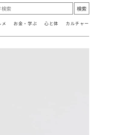
ルメ
お金・学ぶ
心と体
カルチャー