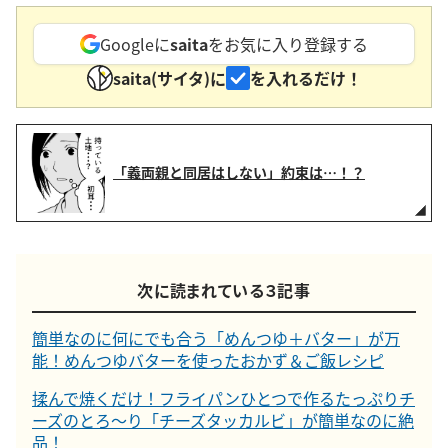
Googleに
saita
をお気に入り登録する
saita(サイタ)に
を入れるだけ！
「義両親と同居はしない」約束は…！？
次に読まれている３記事
簡単なのに何にでも合う「めんつゆ＋バター」が万
能！めんつゆバターを使ったおかず＆ご飯レシピ
揉んで焼くだけ！フライパンひとつで作るたっぷりチ
ーズのとろ〜り「チーズタッカルビ」が簡単なのに絶
品！