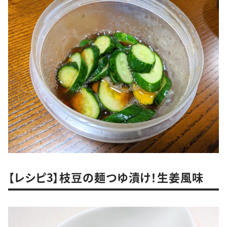
【レシピ3】枝豆の麺つゆ漬け！生姜風味