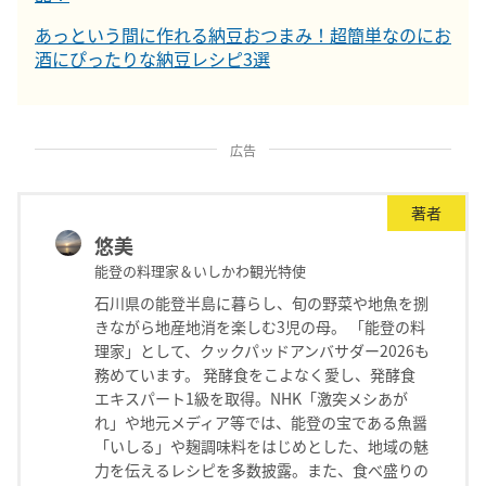
あっという間に作れる納豆おつまみ！超簡単なのにお
酒にぴったりな納豆レシピ3選
広告
著者
悠美
能登の料理家＆いしかわ観光特使
石川県の能登半島に暮らし、旬の野菜や地魚を捌
きながら地産地消を楽しむ3児の母。 「能登の料
理家」として、クックパッドアンバサダー2026も
務めています。 発酵食をこよなく愛し、発酵食
エキスパート1級を取得。NHK「激突メシあが
れ」や地元メディア等では、能登の宝である魚醤
「いしる」や麹調味料をはじめとした、地域の魅
力を伝えるレシピを多数披露。また、食べ盛りの