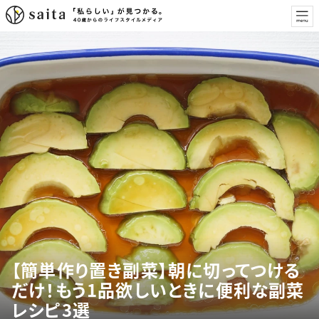
【簡単作り置き副菜】朝に切ってつける
だけ！もう1品欲しいときに便利な副菜
レシピ3選