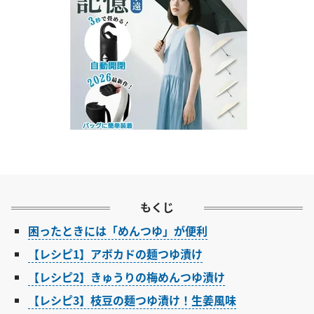
もくじ
困ったときには「めんつゆ」が便利
【レシピ1】アボカドの麺つゆ漬け
【レシピ2】きゅうりの梅めんつゆ漬け
【レシピ3】枝豆の麺つゆ漬け！生姜風味