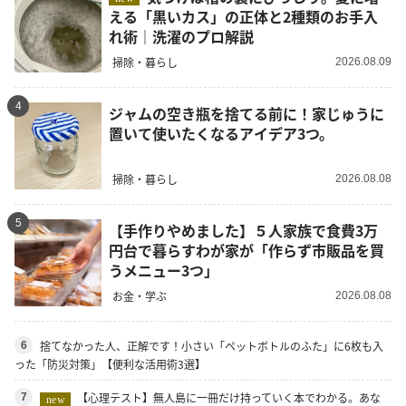
える「黒いカス」の正体と2種類のお手入
れ術｜洗濯のプロ解説
掃除・暮らし
2026.08.09
4
ジャムの空き瓶を捨てる前に！家じゅうに
置いて使いたくなるアイデア3つ。
掃除・暮らし
2026.08.08
5
【手作りやめました】５人家族で食費3万
円台で暮らすわが家が「作らず市販品を買
うメニュー3つ」
お金・学ぶ
2026.08.08
捨てなかった人、正解です！小さい「ペットボトルのふた」に6枚も入
6
った「防災対策」【便利な活用術3選】
【心理テスト】無人島に一冊だけ持っていく本でわかる。あな
7
new