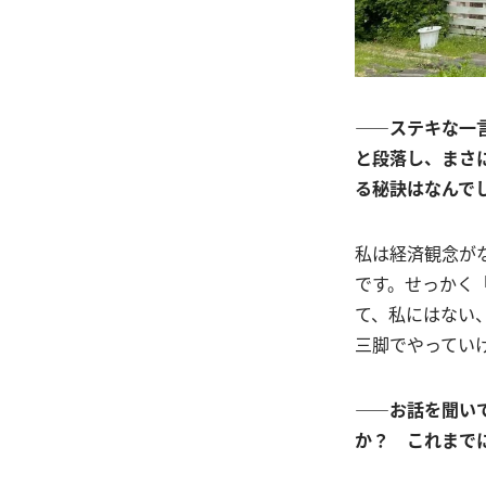
――ステキな一
と段落し、まさ
る秘訣はなんで
私は経済観念が
です。せっかく
て、私にはない
三脚でやってい
――お話を聞い
か？ これまで