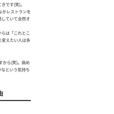
きです(笑)。
なかレストランを
話していて全然オ
からは「これとこ
を変えたい人は多
。
から(笑)。病め
いなという気持ち
由