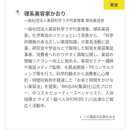
著者
理系美容家かおり
一般社団法人美容科学ラボ代表理事 理系美容家
⼀般社団法⼈美容科学ラボ代表理事。理系美容
家。化学専攻のリケジョという背景から、「科学
的根拠のある正しい美容知識」の普及活動に従
事。研究会や学会などで取得した知見を美容業従
事者、消費者へわかりやすく情報公開し、美容の
情報リテラシー向上に努める。美容セミナー講師
や美容メディア監修、化粧品開発・PRコンサルテ
ィング等を行う。科学的観点から消費者に心理
的・時間的負担を軽減した「お金と時間をかけな
い美容法」を提案。 MAQUIA(集英社)公式ブロガ
ー、＠コスメ ビューティースペシャリスト、入浴
指導士 クイズ！脳ベルSHOW(BSフジ)出演など幅
広く活動中。
この著者の記事をみる