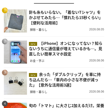
1
針も糸もいらない。「着ないTシャツ」を
かぶせてみたら…「慣れたら15秒くらい」
【便利な活用術】
掃除・暮らし
2026.08.05
2
【iPhone】オンになってない？知ら
new
ないうちに通信量が増えているかも…。見
直したい簡単スマホ設定
お金・学ぶ
2026.08.06
3
余った「ダブルクリップ」を車に持
new
ち込んだら…「車内の小さな不便が減っ
た」【意外な活用術3選】
掃除・暮らし
2026.08.06
4
旬の「トマト」に大さじ2加えるだけ。栄養