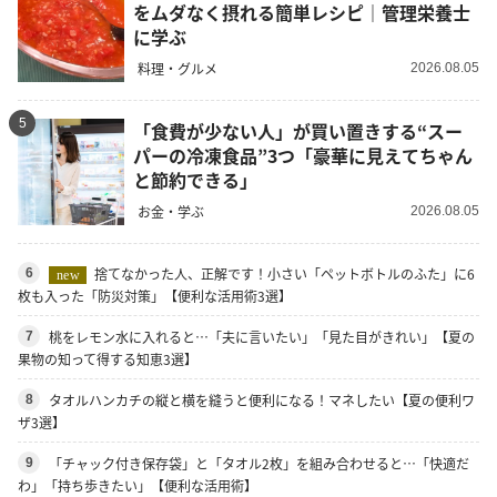
をムダなく摂れる簡単レシピ｜管理栄養士
に学ぶ
料理・グルメ
2026.08.05
5
「食費が少ない人」が買い置きする“スー
パーの冷凍食品”3つ「豪華に見えてちゃん
と節約できる」
お金・学ぶ
2026.08.05
捨てなかった人、正解です！小さい「ペットボトルのふた」に6
6
new
枚も入った「防災対策」【便利な活用術3選】
桃をレモン水に入れると…「夫に言いたい」「見た目がきれい」【夏の
7
果物の知って得する知恵3選】
タオルハンカチの縦と横を縫うと便利になる！マネしたい【夏の便利ワ
8
ザ3選】
「チャック付き保存袋」と「タオル2枚」を組み合わせると…「快適だ
9
わ」「持ち歩きたい」【便利な活用術】