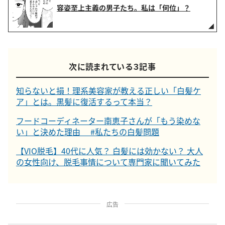
容姿至上主義の男子たち。私は「何位」？
次に読まれている３記事
知らないと損！理系美容家が教える正しい「白髪ケ
ア」とは。黒髪に復活するって本当？
フードコーディネーター南恵子さんが「もう染めな
い」と決めた理由 #私たちの白髪問題
【VIO脱毛】40代に人気？ 白髪には効かない？ 大人
の女性向け、脱毛事情について専門家に聞いてみた
広告