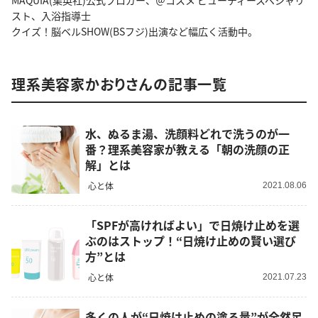
MAQUIA(集英社)公式ブロガー、＠コスメ ビューティースペシャリ
スト、入浴指導士
クイズ！脳ベルSHOW(BSフジ)出演など幅広く活動中。
理系美容家かおりさんの記事一覧
水、ぬるま湯、洗顔料どれで洗うのが一
番？理系美容家が教える「朝の洗顔の正
解」とは
心と体
2021.08.06
「SPFが高ければよい」で日焼け止めを選
ぶのはストップ！“日焼け止めの賢い選び
方”とは
心と体
2021.07.23
多くの人が“日焼け止めの塗る量”が全然足