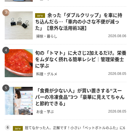
3
余った「ダブルクリップ」を車に持
new
ち込んだら…「車内の小さな不便が減っ
た」【意外な活用術3選】
掃除・暮らし
2026.08.06
4
旬の「トマト」に大さじ2加えるだけ。栄養
をムダなく摂れる簡単レシピ｜管理栄養士
に学ぶ
料理・グルメ
2026.08.05
5
「食費が少ない人」が買い置きする“スー
パーの冷凍食品”3つ「豪華に見えてちゃん
と節約できる」
お金・学ぶ
2026.08.05
捨てなかった人、正解です！小さい「ペットボトルのふた」に6
6
new