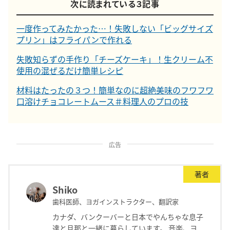
次に読まれている３記事
一度作ってみたかった…！失敗しない「ビッグサイズ
プリン」はフライパンで作れる
失敗知らずの手作り「チーズケーキ」！生クリーム不
使用の混ぜるだけ簡単レシピ
材料はたったの３つ！簡単なのに超絶美味のフワフワ
口溶けチョコレートムース＃料理人のプロの技
広告
著者
Shiko
歯科医師、ヨガインストラクター、翻訳家
カナダ、バンクーバーと日本でやんちゃな息子
達と旦那と一緒に暮らしています。 音楽、ヨ