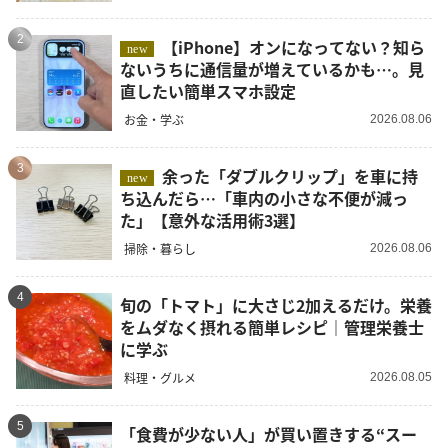
2
【iPhone】オンになってない？知ら
new
ないうちに通信量が増えているかも…。見
直したい簡単スマホ設定
お金・学ぶ
2026.08.06
3
余った「ダブルクリップ」を車に持
new
ち込んだら…「車内の小さな不便が減っ
た」【意外な活用術3選】
掃除・暮らし
2026.08.06
4
旬の「トマト」に大さじ2加えるだけ。栄養
をムダなく摂れる簡単レシピ｜管理栄養士
に学ぶ
料理・グルメ
2026.08.05
5
「食費が少ない人」が買い置きする“スー