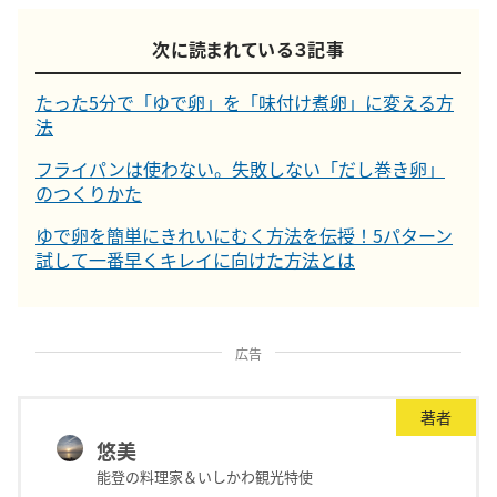
次に読まれている３記事
たった5分で「ゆで卵」を「味付け煮卵」に変える方
法
フライパンは使わない。失敗しない「だし巻き卵」
のつくりかた
ゆで卵を簡単にきれいにむく方法を伝授！5パターン
試して一番早くキレイに向けた方法とは
広告
著者
悠美
能登の料理家＆いしかわ観光特使