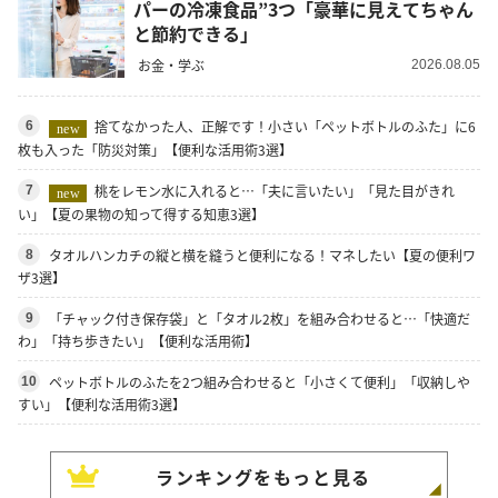
パーの冷凍食品”3つ「豪華に見えてちゃん
と節約できる」
お金・学ぶ
2026.08.05
捨てなかった人、正解です！小さい「ペットボトルのふた」に6
6
new
枚も入った「防災対策」【便利な活用術3選】
桃をレモン水に入れると…「夫に言いたい」「見た目がきれ
7
new
い」【夏の果物の知って得する知恵3選】
タオルハンカチの縦と横を縫うと便利になる！マネしたい【夏の便利ワ
8
ザ3選】
「チャック付き保存袋」と「タオル2枚」を組み合わせると…「快適だ
9
わ」「持ち歩きたい」【便利な活用術】
ペットボトルのふたを2つ組み合わせると「小さくて便利」「収納しや
10
すい」【便利な活用術3選】
ランキングをもっと見る