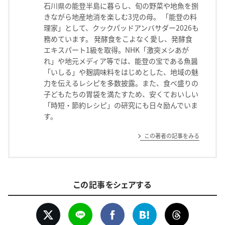
石川県の能登半島に暮らし、旬の野菜や地魚を捌
きながら地産地消を楽しむ3児の母。 「能登の料
理家」として、クックパッドアンバサダー2026も
務めています。 発酵食をこよなく愛し、発酵食
エキスパート1級を取得。NHK「激突メシあが
れ」や地元メディア等では、能登の宝である魚醤
「いしる」や麹調味料をはじめとした、地域の魅
力を伝えるレシピを多数披露。また、食べ盛りの
子どもたちの胃袋を満たすため、安くておいしい
「時短・節約レシピ」の研究にも日々励んでいま
す。
この著者の記事をみる
この記事をシェアする