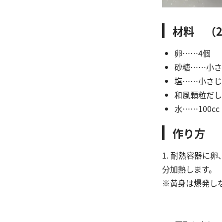
材料 （
卵……4個
砂糖……小さ
塩……小さじ1
和風顆粒だし
水……100cc
作り方
1. 耐熱容器に
分加熱します。
※黄身は爆発し