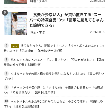
料理・グルメ
2026.08.05
5
「食費が少ない人」が買い置きする“スー
パーの冷凍食品”3つ「豪華に見えてちゃん
と節約できる」
お金・学ぶ
2026.08.05
捨てなかった人、正解です！小さい「ペットボトルのふた」に6
6
new
枚も入った「防災対策」【便利な活用術3選】
桃をレモン水に入れると…「夫に言いたい」「見た目がきれい」【夏の
7
果物の知って得する知恵3選】
タオルハンカチの縦と横を縫うと便利になる！マネしたい【夏の便利ワ
8
ザ3選】
「チャック付き保存袋」と「タオル2枚」を組み合わせると…「快適だ
9
わ」「持ち歩きたい」【便利な活用術】
ペットボトルのふたを2つ組み合わせると「小さくて便利」「収納しや
10
すい」【便利な活用術3選】