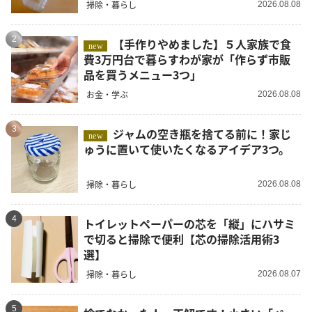
掃除・暮らし
2026.08.08
2
【手作りやめました】５人家族で食
new
費3万円台で暮らすわが家が「作らず市販
品を買うメニュー3つ」
お金・学ぶ
2026.08.08
3
ジャムの空き瓶を捨てる前に！家じ
new
ゅうに置いて使いたくなるアイデア3つ。
掃除・暮らし
2026.08.08
4
トイレットペーパーの芯を「縦」にハサミ
で切ると掃除で便利【芯の掃除活用術3
選】
掃除・暮らし
2026.08.07
5