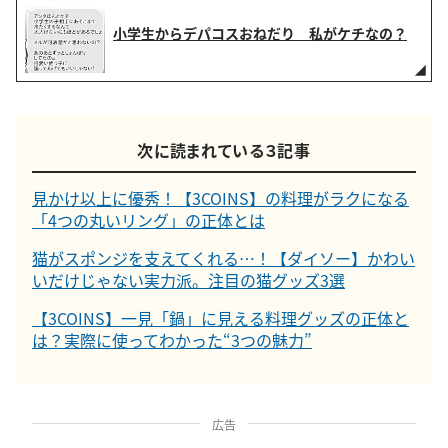
小学生からデパコスおねだり 私がケチなの？
次に読まれている３記事
見かけ以上に優秀！【3COINS】の料理がラクになる
「4つの丸いリング」の正体とは
猫がスポンジを支えてくれる…！【ダイソー】かわい
いだけじゃない実力派。注目の猫グッズ3選
【3COINS】一見「鍋」に見える料理グッズの正体と
は？実際に使ってわかった“3つの魅力”
広告