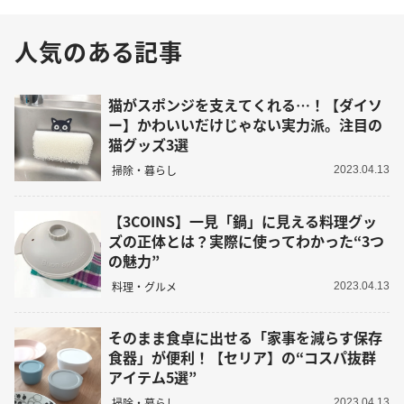
人気のある記事
猫がスポンジを支えてくれる…！【ダイソ
ー】かわいいだけじゃない実力派。注目の
猫グッズ3選
掃除・暮らし
2023.04.13
【3COINS】一見「鍋」に見える料理グッ
ズの正体とは？実際に使ってわかった“3つ
の魅力”
料理・グルメ
2023.04.13
そのまま食卓に出せる「家事を減らす保存
食器」が便利！【セリア】の“コスパ抜群
アイテム5選”
掃除・暮らし
2023.04.13