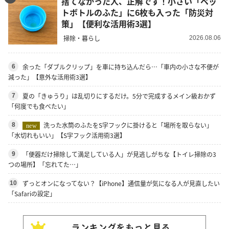
捨てなかった人、正解です！小さい「ペッ
トボトルのふた」に6枚も入った「防災対
策」【便利な活用術3選】
掃除・暮らし
2026.08.06
余った「ダブルクリップ」を車に持ち込んだら…「車内の小さな不便が
6
減った」【意外な活用術3選】
夏の「きゅうり」は乱切りにするだけ。5分で完成するメイン級おかず
7
「何度でも食べたい」
洗った水筒のふたをS字フックに掛けると「場所を取らない」
8
new
「水切れもいい」【S字フック活用術3選】
「便器だけ掃除して満足している人」が見逃しがちな【トイレ掃除の3
9
つの場所】「忘れてた…」
ずっとオンになってない？【iPhone】通信量が気になる人が見直したい
10
「Safariの設定」
ランキングをもっと見る