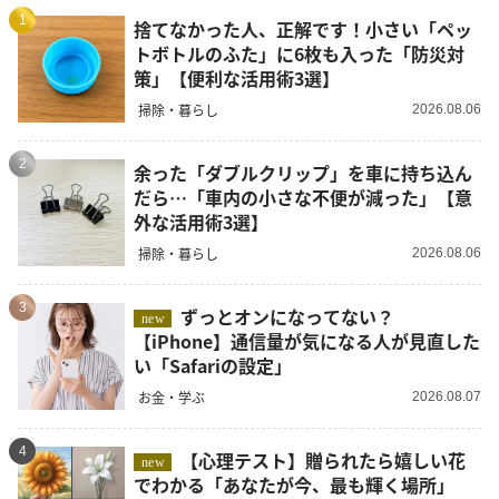
1
捨てなかった人、正解です！小さい「ペッ
トボトルのふた」に6枚も入った「防災対
策」【便利な活用術3選】
掃除・暮らし
2026.08.06
2
余った「ダブルクリップ」を車に持ち込ん
だら…「車内の小さな不便が減った」【意
外な活用術3選】
掃除・暮らし
2026.08.06
3
ずっとオンになってない？
new
【iPhone】通信量が気になる人が見直した
い「Safariの設定」
お金・学ぶ
2026.08.07
4
【心理テスト】贈られたら嬉しい花
new
でわかる「あなたが今、最も輝く場所」