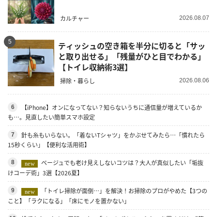
カルチャー
2026.08.07
5
ティッシュの空き箱を半分に切ると「サッ
と取り出せる」「残量がひと目でわかる」
【トイレ収納術3選】
掃除・暮らし
2026.08.06
【iPhone】オンになってない？知らないうちに通信量が増えているか
6
も…。見直したい簡単スマホ設定
針も糸もいらない。「着ないTシャツ」をかぶせてみたら…「慣れたら
7
15秒くらい」【便利な活用術】
ベージュでも老け見えしないコツは？大人が真似したい「垢抜
8
new
けコーデ術」3選【2026夏】
「トイレ掃除が面倒…」を解決！お掃除のプロがやめた【3つの
9
new
こと】「ラクになる」「床にモノを置かない」