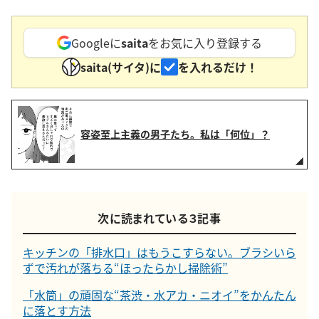
Googleに
saita
をお気に入り登録する
saita(サイタ)に
を入れるだけ！
容姿至上主義の男子たち。私は「何位」？
次に読まれている３記事
キッチンの「排水口」はもうこすらない。ブラシいら
ずで汚れが落ちる“ほったらかし掃除術”
「水筒」の頑固な“茶渋・水アカ・ニオイ”をかんたん
に落とす方法