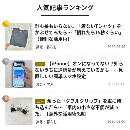
人気記事ランキング
1
針も糸もいらない。「着ないTシャツ」を
かぶせてみたら…「慣れたら15秒くらい」
【便利な活用術】
掃除・暮らし
2026.08.05
2
【iPhone】オンになってない？知ら
new
ないうちに通信量が増えているかも…。見
直したい簡単スマホ設定
お金・学ぶ
2026.08.06
3
余った「ダブルクリップ」を車に持
new
ち込んだら…「車内の小さな不便が減っ
た」【意外な活用術3選】
掃除・暮らし
2026.08.06