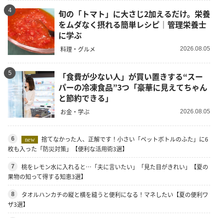
4
旬の「トマト」に大さじ2加えるだけ。栄養
をムダなく摂れる簡単レシピ｜管理栄養士
に学ぶ
料理・グルメ
2026.08.05
5
「食費が少ない人」が買い置きする“スー
パーの冷凍食品”3つ「豪華に見えてちゃん
と節約できる」
お金・学ぶ
2026.08.05
捨てなかった人、正解です！小さい「ペットボトルのふた」に6
6
new
枚も入った「防災対策」【便利な活用術3選】
桃をレモン水に入れると…「夫に言いたい」「見た目がきれい」【夏の
7
果物の知って得する知恵3選】
タオルハンカチの縦と横を縫うと便利になる！マネしたい【夏の便利ワ
8
ザ3選】