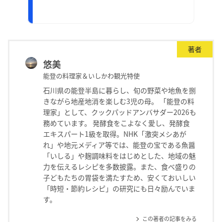
著者
悠美
能登の料理家＆いしかわ観光特使
石川県の能登半島に暮らし、旬の野菜や地魚を捌
きながら地産地消を楽しむ3児の母。 「能登の料
理家」として、クックパッドアンバサダー2026も
務めています。 発酵食をこよなく愛し、発酵食
エキスパート1級を取得。NHK「激突メシあが
れ」や地元メディア等では、能登の宝である魚醤
「いしる」や麹調味料をはじめとした、地域の魅
力を伝えるレシピを多数披露。また、食べ盛りの
子どもたちの胃袋を満たすため、安くておいしい
「時短・節約レシピ」の研究にも日々励んでいま
す。
この著者の記事をみる