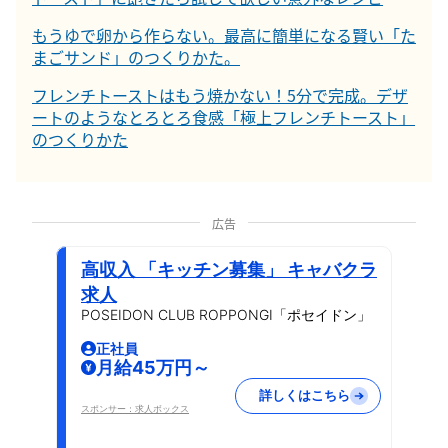
もうゆで卵から作らない。最高に簡単になる賢い「た
まごサンド」のつくりかた。
フレンチトーストはもう焼かない！5分で完成。デザ
ートのようなとろとろ食感「極上フレンチトースト」
のつくりかた
広告
高収入 「キッチン募集」 キャバクラ
求人
POSEIDON CLUB ROPPONGI「ポセイドン」
正社員
月給45万円～
詳しくはこちら
スポンサー：求人ボックス