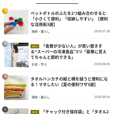
1
ペットボトルのふたを2つ組み合わせると
「小さくて便利」「収納しやすい」【便利
な活用術3選】
掃除・暮らし
2026.07.29
2
「食費が少ない人」が買い置きす
new
る“スーパーの冷凍食品”3つ「豪華に見え
てちゃんと節約できる」
お金・学ぶ
2026.08.05
3
タオルハンカチの縦と横を縫うと便利にな
る！マネしたい【夏の便利ワザ3選】
掃除・暮らし
2026.08.04
4
「チャック付き保存袋」と「タオル2
new