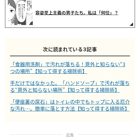
容姿至上主義の男子たち。私は「何位」？
次に読まれている３記事
「食器用洗剤」で汚れが落ちる！意外と知らない“3
つの場所”【知って得する掃除術】
手だけではなかった。「ハンドソープ」で汚れが落ち
る“意外と知らない場所”【知って得する掃除術】
「便座裏の尿石」はトイレの中でもトップに入る厄介
な汚れ…。簡単に落とす方法【知って得する掃除術】
広告