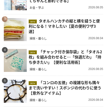
てちゃんと節約できる」
お金・学ぶ
2026.08.05
3
タオルハンカチの縦と横を縫うと便
new
利になる！マネしたい【夏の便利ワザ3
選】
掃除・暮らし
2026.08.04
4
「チャック付き保存袋」と「タオル2
new
枚」を組み合わせると…「快適だわ」「持
ち歩きたい」【便利な活用術】
掃除・暮らし
2026.08.05
5
「コンロの五徳」の複雑な形も隅々
new
まで洗いやすい！スポンジの代わりに使う
【意外なアイテム】
掃除・暮らし
2026.08.04