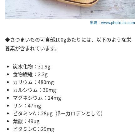
出典：www.photo-ac.com
◆さつまいもの可食部100gあたりには、以下のような栄
養素が含まれています。
炭水化物：31.9g
食物繊維：2.2g
カリウム：480mg
カルシウム：36mg
マグネシウム：24mg
リン：47mg
ビタミンA：28μg（β－カロテンとして）
葉酸：49μg
ビタミンC：29mg