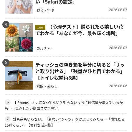
い「Safariの設定」
お金・学ぶ
2026.08.07
4
【心理テスト】贈られたら嬉しい花
new
でわかる「あなたが今、最も輝く場所」
カルチャー
2026.08.07
5
ティッシュの空き箱を半分に切ると「サッ
と取り出せる」「残量がひと目でわかる」
【トイレ収納術3選】
掃除・暮らし
2026.08.06
【iPhone】オンになってない？知らないうちに通信量が増えているか
6
も…。見直したい簡単スマホ設定
針も糸もいらない。「着ないTシャツ」をかぶせてみたら…「慣れたら
7
15秒くらい」【便利な活用術】