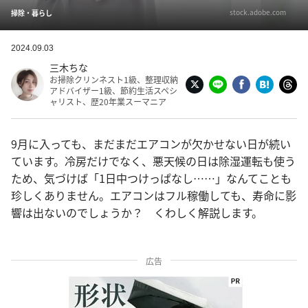
stock.adobe.com
掃除・暮らし
2024.09.03
三木ちな
お掃除クリンネスト1級、整理収納
アドバイザー1級、節約生活スペシ
ャリスト、歴20年業スーマニア
9月に入っても、まだまだエアコンが欠かせない日が続い
ています。冷房だけでなく、悪天候の日は除湿運転も使う
ため、気づけば「1日中つけっぱなし……」なんてことも
珍しくありません。エアコンはフル稼働しても、寿命に影
響は出ないのでしょうか？ くわしく解説します。
広告