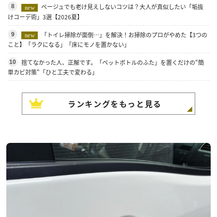
ベージュでも老け見えしないコツは？大人が真似したい「垢抜
8
new
けコーデ術」3選【2026夏】
「トイレ掃除が面倒…」を解決！お掃除のプロがやめた【3つの
9
new
こと】「ラクになる」「床にモノを置かない」
捨てなかった人、正解です。「ペットボトルのふた」を置くだけの"簡
10
単カビ対策"「ひと工夫で変わる」
ランキングをもっと見る