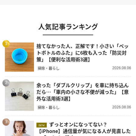
人気記事ランキング
1
捨てなかった人、正解です！小さい「ペッ
トボトルのふた」に6枚も入った「防災対
策」【便利な活用術3選】
掃除・暮らし
2026.08.06
2
余った「ダブルクリップ」を車に持ち込ん
だら…「車内の小さな不便が減った」【意
外な活用術3選】
掃除・暮らし
2026.08.06
3
ずっとオンになってない？
new
【iPhone】通信量が気になる人が見直した