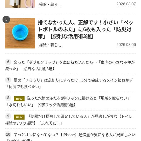
掃除・暮らし
2026.08.07
5
捨てなかった人、正解です！小さい「ペッ
トボトルのふた」に6枚も入った「防災対
策」【便利な活用術3選】
掃除・暮らし
2026.08.06
余った「ダブルクリップ」を車に持ち込んだら…「車内の小さな不便が
6
減った」【意外な活用術3選】
夏の「きゅうり」は乱切りにするだけ。5分で完成するメイン級おかず
7
「何度でも食べたい」
洗った水筒のふたをS字フックに掛けると「場所を取らない」
8
new
「水切れもいい」【S字フック活用術3選】
「便器だけ掃除して満足している人」が見逃しがちな【トイレ
9
new
掃除の3つの場所】「忘れてた…」
ずっとオンになってない？【iPhone】通信量が気になる人が見直したい
10
「Safariの設定」