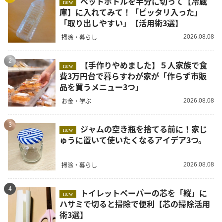
ペットボトルを半分に切って【冷蔵
new
庫】に入れてみて！「ピッタリ入った」
「取り出しやすい」【活用術3選】
掃除・暮らし
2026.08.08
2
【手作りやめました】５人家族で食
new
費3万円台で暮らすわが家が「作らず市販
品を買うメニュー3つ」
お金・学ぶ
2026.08.08
3
ジャムの空き瓶を捨てる前に！家じ
new
ゅうに置いて使いたくなるアイデア3つ。
掃除・暮らし
2026.08.08
4
トイレットペーパーの芯を「縦」に
new
ハサミで切ると掃除で便利【芯の掃除活用
術3選】