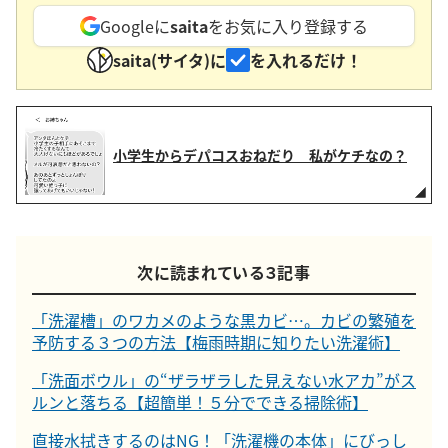
Googleに
saita
をお気に入り登録する
saita(サイタ)に
を入れるだけ！
小学生からデパコスおねだり 私がケチなの？
次に読まれている３記事
「洗濯槽」のワカメのような黒カビ…。カビの繁殖を
予防する３つの方法【梅雨時期に知りたい洗濯術】
「洗面ボウル」の“ザラザラした見えない水アカ”がス
ルンと落ちる【超簡単！５分でできる掃除術】
直接水拭きするのはNG！「洗濯機の本体」にびっし