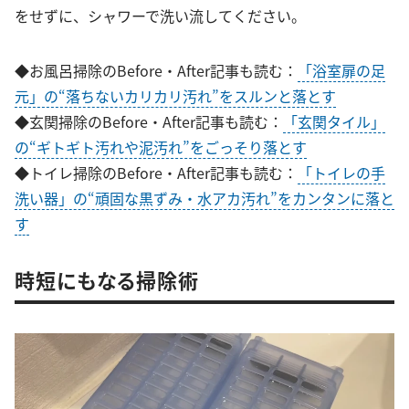
をせずに、シャワーで洗い流してください。
◆お風呂掃除のBefore・After記事も読む：
「浴室扉の足
元」の“落ちないカリカリ汚れ”をスルンと落とす
◆玄関掃除のBefore・After記事も読む：
「玄関タイル」
の“ギトギト汚れや泥汚れ”をごっそり落とす
◆トイレ掃除のBefore・After記事も読む：
「トイレの手
洗い器」の“頑固な黒ずみ・水アカ汚れ”をカンタンに落と
す
時短にもなる掃除術