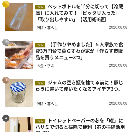
1
ペットボトルを半分に切って【冷蔵
new
庫】に入れてみて！「ピッタリ入った」
「取り出しやすい」【活用術3選】
掃除・暮らし
2026.08.08
2
【手作りやめました】５人家族で食
new
費3万円台で暮らすわが家が「作らず市販
品を買うメニュー3つ」
お金・学ぶ
2026.08.08
3
ジャムの空き瓶を捨てる前に！家じ
new
ゅうに置いて使いたくなるアイデア3つ。
掃除・暮らし
2026.08.08
4
トイレットペーパーの芯を「縦」に
new
ハサミで切ると掃除で便利【芯の掃除活用