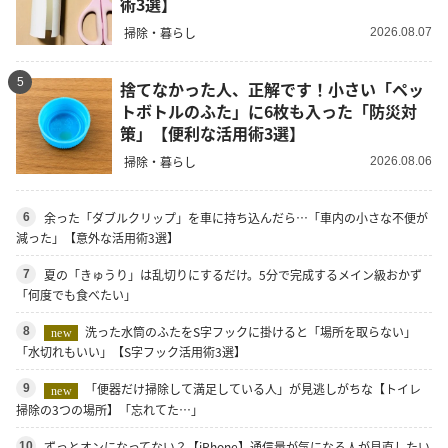
術3選】
掃除・暮らし
2026.08.07
5
捨てなかった人、正解です！小さい「ペッ
トボトルのふた」に6枚も入った「防災対
策」【便利な活用術3選】
掃除・暮らし
2026.08.06
余った「ダブルクリップ」を車に持ち込んだら…「車内の小さな不便が
6
減った」【意外な活用術3選】
夏の「きゅうり」は乱切りにするだけ。5分で完成するメイン級おかず
7
「何度でも食べたい」
洗った水筒のふたをS字フックに掛けると「場所を取らない」
8
new
「水切れもいい」【S字フック活用術3選】
「便器だけ掃除して満足している人」が見逃しがちな【トイレ
9
new
掃除の3つの場所】「忘れてた…」
ずっとオンになってない？【iPhone】通信量が気になる人が見直したい
10