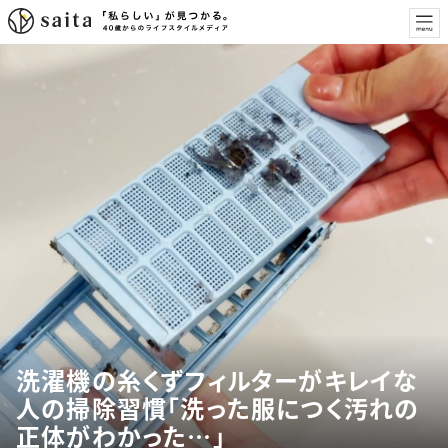
洗濯機の糸くずフィルターがキレイな
人の掃除習慣「洗った服につく汚れの
正体がわかった…」