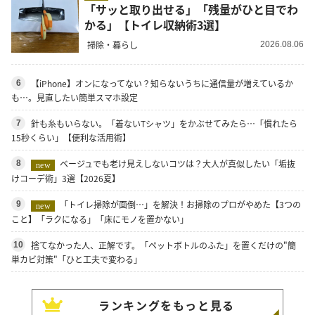
「サッと取り出せる」「残量がひと目でわ
かる」【トイレ収納術3選】
掃除・暮らし
2026.08.06
【iPhone】オンになってない？知らないうちに通信量が増えているか
6
も…。見直したい簡単スマホ設定
針も糸もいらない。「着ないTシャツ」をかぶせてみたら…「慣れたら
7
15秒くらい」【便利な活用術】
ベージュでも老け見えしないコツは？大人が真似したい「垢抜
8
new
けコーデ術」3選【2026夏】
「トイレ掃除が面倒…」を解決！お掃除のプロがやめた【3つの
9
new
こと】「ラクになる」「床にモノを置かない」
捨てなかった人、正解です。「ペットボトルのふた」を置くだけの"簡
10
単カビ対策"「ひと工夫で変わる」
ランキングをもっと見る