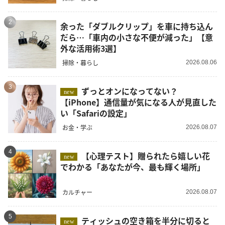
2
余った「ダブルクリップ」を車に持ち込ん
だら…「車内の小さな不便が減った」【意
外な活用術3選】
掃除・暮らし
2026.08.06
3
ずっとオンになってない？
new
【iPhone】通信量が気になる人が見直した
い「Safariの設定」
お金・学ぶ
2026.08.07
4
【心理テスト】贈られたら嬉しい花
new
でわかる「あなたが今、最も輝く場所」
カルチャー
2026.08.07
5
ティッシュの空き箱を半分に切ると
new