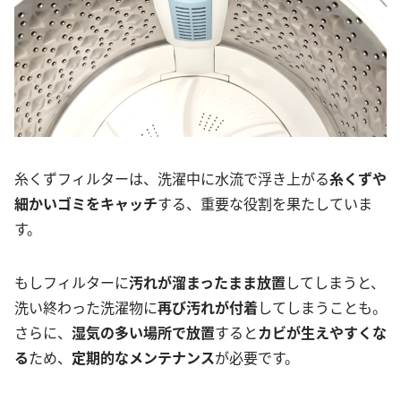
糸くずフィルターは、洗濯中に水流で浮き上がる
糸くずや
細かいゴミをキャッチ
する、重要な役割を果たしていま
す。
もしフィルターに
汚れが溜まったまま放置
してしまうと、
洗い終わった洗濯物に
再び汚れが付着
してしまうことも。
さらに、
湿気の多い場所で放置
すると
カビが生えやすくな
る
ため、
定期的なメンテナンス
が必要です。