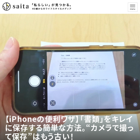
【iPhoneの便利ワザ】「書類」をキレイ
に保存する簡単な方法。“カメラで撮っ
て保存”はもう古い！