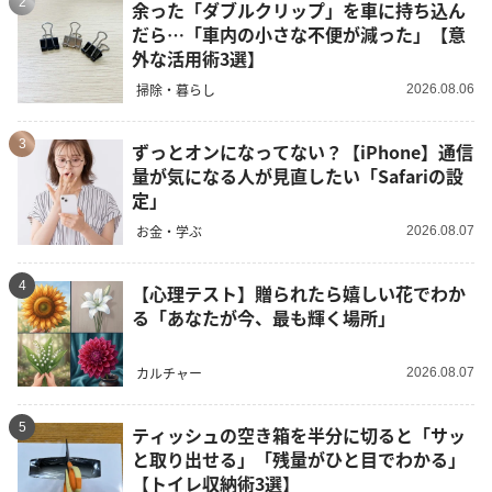
2
余った「ダブルクリップ」を車に持ち込ん
だら…「車内の小さな不便が減った」【意
外な活用術3選】
掃除・暮らし
2026.08.06
3
ずっとオンになってない？【iPhone】通信
量が気になる人が見直したい「Safariの設
定」
お金・学ぶ
2026.08.07
4
【心理テスト】贈られたら嬉しい花でわか
る「あなたが今、最も輝く場所」
カルチャー
2026.08.07
5
ティッシュの空き箱を半分に切ると「サッ
と取り出せる」「残量がひと目でわかる」
【トイレ収納術3選】