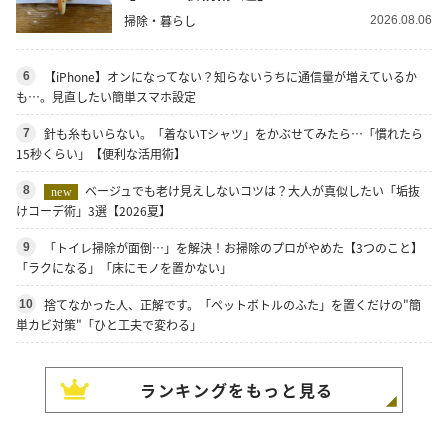
掃除・暮らし
2026.08.06
【iPhone】オンになってない？知らないうちに通信量が増えているか
6
も…。見直したい簡単スマホ設定
針も糸もいらない。「着ないTシャツ」をかぶせてみたら…「慣れたら
7
15秒くらい」【便利な活用術】
ベージュでも老け見えしないコツは？大人が真似したい「垢抜
8
new
けコーデ術」3選【2026夏】
「トイレ掃除が面倒…」を解決！お掃除のプロがやめた【3つのこと】
9
「ラクになる」「床にモノを置かない」
捨てなかった人、正解です。「ペットボトルのふた」を置くだけの"簡
10
単カビ対策"「ひと工夫で変わる」
ランキングをもっと見る